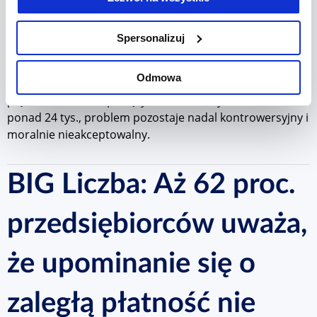
prawo. Skala problemu pozostaje alarmująca – z danych
Rejestru Dłużników BIG InfoMonitor wynika, że zaległości
Spersonalizuj
z tytułu nieopłaconych alimentów sięgają obecnie 16,8
mld złotych, a ogół osób uchylających się od tego
Odmowa
obowiązku przekracza 291 tys. Choć w ciągu ostatnich
pięciu lat liczba niepłacących na dzieci ojców zmalała o
ponad 24 tys., problem pozostaje nadal kontrowersyjny i
moralnie nieakceptowalny.
BIG Liczba: Aż 62 proc.
przedsiębiorców uważa,
że upominanie się o
zaległą płatność nie