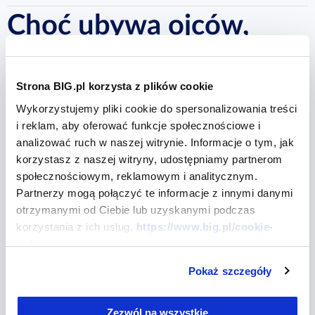
Choć ubywa ojców,
którzy nie płacą
Strona BIG.pl korzysta z plików cookie
alimentów, problem
Wykorzystujemy pliki cookie do spersonalizowania treści
i reklam, aby oferować funkcje społecznościowe i
nadal jest moralnie
analizować ruch w naszej witrynie. Informacje o tym, jak
korzystasz z naszej witryny, udostępniamy partnerom
nieakceptowalny
społecznościowym, reklamowym i analitycznym.
Partnerzy mogą połączyć te informacje z innymi danymi
otrzymanymi od Ciebie lub uzyskanymi podczas
24 czerwca 2025
# Dłużnik Alimentacyjny
korzystania z ich usług.
https://www.big.pl/cookie-
policy
Dzień Ojca to dla wielu rodzin nie tyle moment celebracji,
ile okazja do refleksji nad znaczeniem ojcostwa – także w
Pokaż szczegóły
wymiarze prawnym i finansowym. W Polsce tysiące dzieci
nie otrzymuje należnych im środków do życia, mimo że
obowiązek alimentacyjny został jasno określony przez
Zezwól na wszystkie