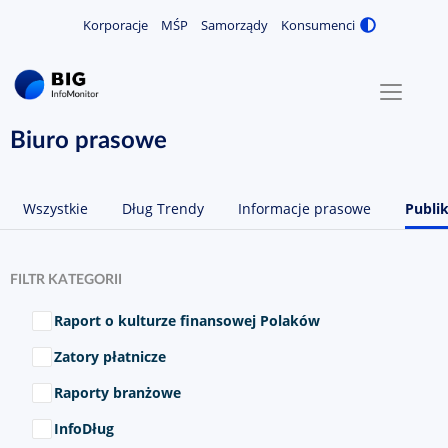
Korporacje
MŚP
Samorządy
Konsumenci
Zmiana
MENU
O NAS
Biuro prasowe
KONTAKT
Wszystkie
Dług Trendy
Informacje prasowe
Publik
ZALOGUJ / ZAREJESTRUJ
FILTR KATEGORII
Wybierz kategorie
Raport o kulturze finansowej Polaków
Zatory płatnicze
Raporty branżowe
InfoDług