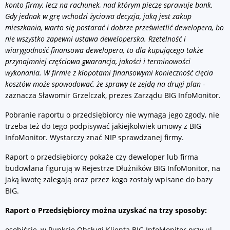
konto firmy, lecz na rachunek, nad którym pieczę sprawuje bank.
G
dy jednak w grę wchodzi życiowa decyzja, jaką jest zakup
mieszkania, warto się postarać i dobrze prześwietlić dewelopera, bo
nie wszystko zapewni ustawa deweloperska. R
zetelność i
wiarygodność finansowa dewelopera, to dla kupującego także
przynajmniej częściowa gwarancja, jakości i terminowości
wykonania. W firmie z kłopotami finansowymi konieczność cięcia
kosztów może spowodować, że sprawy te zejdą na drugi plan
-
zaznacza Sławomir Grzelczak, prezes Zarządu BIG InfoMonitor.
Pobranie raportu o przedsiębiorcy nie wymaga jego zgody, nie
trzeba też do tego podpisywać jakiejkolwiek umowy z BIG
InfoMonitor. Wystarczy znać NIP sprawdzanej firmy.
Raport o przedsiębiorcy pokaże czy deweloper lub firma
budowlana figurują w Rejestrze Dłużników BIG InfoMonitor, na
jaką kwotę zalegają oraz przez kogo zostały wpisane do bazy
BIG.
Raport o Przedsiębiorcy
można uzyskać na trzy sposoby:
osobiście, w Punkcie Obsługi Klienta BIG InfoMonitor przy ul.