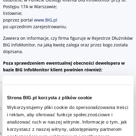
Postępu 17A w Warszawie;
listownie;
poprzez portal
www.BIG.pl
po uprzednim zarejestrowaniu.
Zawiera on informacje, czy firma figuruje w Rejestrze Dłużników
BIG InfoMonitor, na jaką kwotę zalega oraz przez kogo została
dopisana.
Poza sprawdzeniem ewentualnej obecności dewelopera w
bazie BIG InfoMonitor klient powinien również:
Upewnić się czy deweloper ma prawa do gruntu, na którym
buduje, czy jest właścicielem lub użytkownikiem wieczystym.
Znając numer księgi wieczystej można zrobić to wchodząc na
Strona BIG.pl korzysta z plików cookie
stronę internetową
http://ekw.ms.gov.pl;>
Wykorzystujemy pliki cookie do spersonalizowania treści
Zażądać przedstawienia ostatecznej decyzji o pozwoleniu na
budowę, można
i reklam, aby oferować funkcje społecznościowe i
ją zweryfikować w starostwie;
analizować ruch w naszej witrynie. Informacje o tym, jak
korzystasz z naszej witryny, udostępniamy partnerom
Zażądać zaświadczeń o niezaleganiu z płatnościami na rzecz