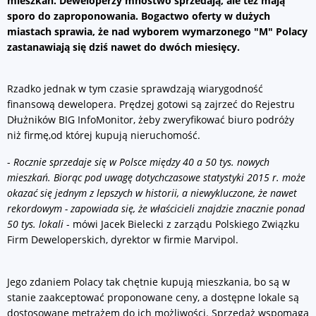
mieszkań. Deweloperzy mnóstwo sprzedają, ale też mają
sporo do zaproponowania. Bogactwo oferty w dużych
miastach sprawia, że nad wyborem wymarzonego "M" Polacy
zastanawiają się dziś nawet do dwóch miesięcy.
Rzadko jednak w tym czasie sprawdzają wiarygodność
finansową dewelopera. Prędzej gotowi są zajrzeć do Rejestru
Dłużników BIG InfoMonitor, żeby zweryfikować biuro podróży
niż firmę,od której kupują nieruchomość.
-
Rocznie sprzedaje się w Polsce między 40 a 50 tys. nowych
mieszkań. Biorąc pod uwagę dotychczasowe statystyki 2015 r. może
okazać się jednym z lepszych w historii, a niewykluczone, że nawet
rekordowym - zapowiada się, że właścicieli znajdzie znacznie ponad
50 tys. lokali
- mówi Jacek Bielecki z zarządu Polskiego Związku
Firm Deweloperskich, dyrektor w firmie Marvipol.
Jego zdaniem Polacy tak chętnie kupują mieszkania, bo są w
stanie zaakceptować proponowane ceny, a dostępne lokale są
dostosowane metrażem do ich możliwości. Sprzedaż wspomaga