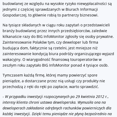
budowlanej ze względu na wysokie ryzyko niewypłacalności są
jednymi z częściej sprawdzanych w Biurach Informacji
Gospodarczej, to głównie robią to partnerzy biznesowi.
Na tysiące składanych w ciągu roku zapytań o przedstawicieli
branży budowlanej przez innych przedsiębiorców, zaledwie
kilkanaście razy do BIG InfoMonitor zgłosiły się osoby prywatne.
Zainteresowanie Polaków tym, czy deweloper lub firma
budująca dom, faktycznie są rzetelni, jest mniejsze niż
zainteresowanie kondycją biura podróży organizującego wyjazd
wakacyjny. O wiarygodność finansową touroperatorów w
zeszłym roku zapytało BIG InfoMonitor ponad 4 tysiące osób.
Tymczasem każdą firmę, której mamy powierzyć spore
pieniądze, a dostarczane przez nią usługi czy produkty nie
przechodzą z ręki do ręki po zapłacie, warto sprawdzić.
-
W przypadku inwestycji rozpoczynanych po 29 kwietnia 2012 r.,
interesy klienta chroni ustawa deweloperska. Wymusiła ona na
deweloperach zakładanie odrębnych rachunków powierniczych dla
każdej inwestycji. Dzięki temu pieniądze nie płyną bezpośrednio na