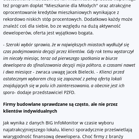
też program dopłat "Mieszkanie dla Młodych" oraz atrakcyjne
oprocentowanie kredytów mieszkaniowych wynikające z
rekordowo niskich stóp procentowych. Dodatkowo każdy może
znaleźć coś dla siebie, bo ze względu na dużą aktywność
deweloperów, oferta jest wyjątkowo bogata.
-
Szeroki wybór sprawia, że w największych miastach wydłużył się
czas podejmowania decyzji przez klientów. Gdy rok temu wystarczył
im niecały miesiąc, teraz od pierwszego spotkania w biurze
dewelopera do sfinalizowania decyzji mija półtora, a czasami nawet
i dwa miesiące
- zwraca uwagę Jacek Bielecki. -
Klienci przed
ostatecznym wyborem chcą się zapoznać z pełną ofertą lokali
znajdujących się w polu ich zainteresowania, a obecnie jest ich
sporo
- dodaje przedstawiciel PZFD.
Firmy budowlane sprawdzane są często, ale nie przez
klientów indywidualnych
Jak wynika z danych BIG InfoMonitor w czasie wyboru
najatrakcyjniejszego lokalu, klienci sporadycznie prześwietlają
wiarygodność finansową dewelopera. Choć firmy z branży