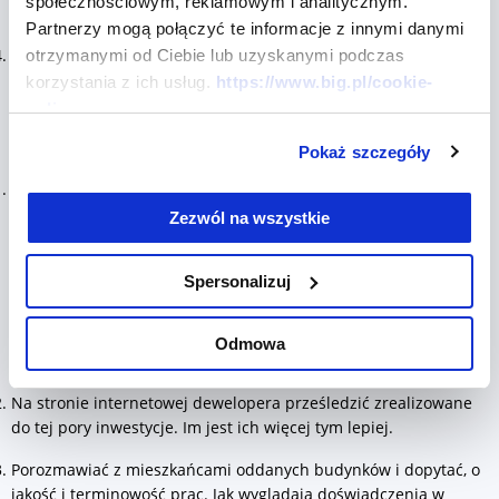
społecznościowym, reklamowym i analitycznym.
ZUS i Urzędu Skarbowego;
Partnerzy mogą połączyć te informacje z innymi danymi
Zapoznać się z wypisem z Krajowego Rejestru Sądowego i
otrzymanymi od Ciebie lub uzyskanymi podczas
składanym raz do roku sprawozdaniem finansowym.
korzystania z ich usług.
https://www.big.pl/cookie-
policy
Co kupującym mieszkania radzi Polski Związek Firm
Deweloperskich:
Pokaż szczegóły
Warto dowiedzieć się czy deweloper należy do Polskiego
Związku Firm Deweloperskich, jeśli nie, to w związku
Zezwól na wszystkie
deweloperów można dopytać o jego reputację. Jak zapewnia
PZFD przynależność do związku gwarantuje przestrzeganie
Spersonalizuj
Kodeksu Dobrych Praktyk oraz Zasad Umowy Deweloperskiej.
Zgodnie z nimi żaden z członków PZFD nie podejmie się
realizacji projektu, jeżeli uzna, że nie jest w stanie wykonać
Odmowa
planowanej inwestycji terminowo i profesjonalnie.
Na stronie internetowej dewelopera prześledzić zrealizowane
do tej pory inwestycje. Im jest ich więcej tym lepiej.
Porozmawiać z mieszkańcami oddanych budynków i dopytać, o
jakość i terminowość prac. Jak wyglądają doświadczenia w