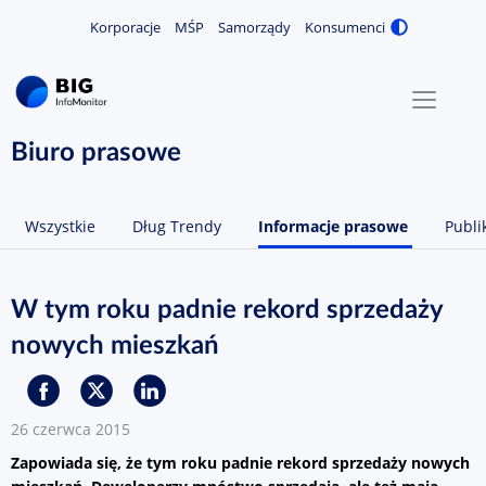
Korporacje
MŚP
Samorządy
Konsumenci
Zmiana
MENU
O NAS
Biuro prasowe
KONTAKT
Wszystkie
Dług Trendy
Informacje prasowe
Publi
ZALOGUJ / ZAREJESTRUJ
W tym roku padnie rekord sprzedaży
nowych mieszkań
26 czerwca 2015
Zapowiada się, że tym roku padnie rekord sprzedaży nowych