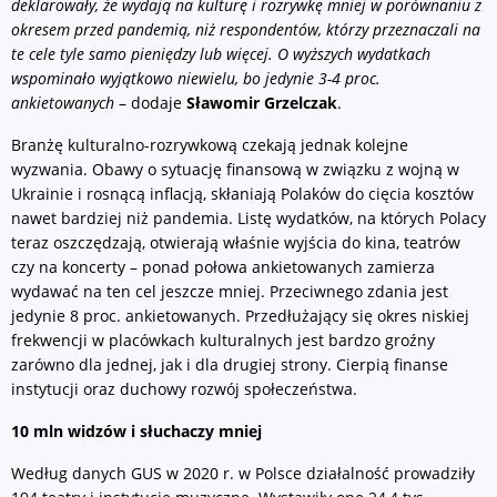
deklarowały, że wydają na kulturę i rozrywkę mniej w porównaniu z
okresem przed pandemią, niż respondentów, którzy przeznaczali na
te cele tyle samo pieniędzy lub więcej. O wyższych wydatkach
wspominało wyjątkowo niewielu, bo jedynie 3-4 proc.
ankietowanych
– dodaje
Sławomir Grzelczak
.
Branżę kulturalno-rozrywkową czekają jednak kolejne
wyzwania. Obawy o sytuację finansową w związku z wojną w
Ukrainie i rosnącą inflacją, skłaniają Polaków do cięcia kosztów
nawet bardziej niż pandemia. Listę wydatków, na których Polacy
teraz oszczędzają, otwierają właśnie wyjścia do kina, teatrów
czy na koncerty – ponad połowa ankietowanych zamierza
wydawać na ten cel jeszcze mniej. Przeciwnego zdania jest
jedynie 8 proc. ankietowanych. Przedłużający się okres niskiej
frekwencji w placówkach kulturalnych jest bardzo groźny
zarówno dla jednej, jak i dla drugiej strony. Cierpią finanse
instytucji oraz duchowy rozwój społeczeństwa.
10 mln widzów i słuchaczy mniej
Według danych GUS w 2020 r. w Polsce działalność prowadziły