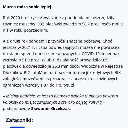
Muzea radzą sobie lepiej
Rok 2020 i restrykcje związane z pandemią nie oszczędziły
również muzeów. 932 placówki zwiedziło 58,7 proc. osób mniej
niż w roku poprzednim.
Ale drugi rok pandemii przyniósł znaczną poprawę. Choć
jeszcze w 2021 r. liczba odwiedzających muzea nie powróciła
do stanu sprzed obostrzeń związanych z COVID-19, to jednak
wzrosła o 51,9 proc. W ub.r. działalność́ prowadziło 939
placówek, a odwiedziło je 25,3 mln osób. Widoczne w Rejestrze
Dłużników BIG InfoMonitor i bazie informacji kredytowych BIK
zaległości muzeów nie są znaczące - przez okres covidowych
ograniczeń wzrosły z 87 do 145 tys. zł.
–
Miejmy nadzieję, że jest to pierwsza oznaka tłumnego powrotu
Polaków do miejsc związanych z szeroko pojętą kulturą –
podsumowuje
Sławomir Grzelczak
.
Załączniki: