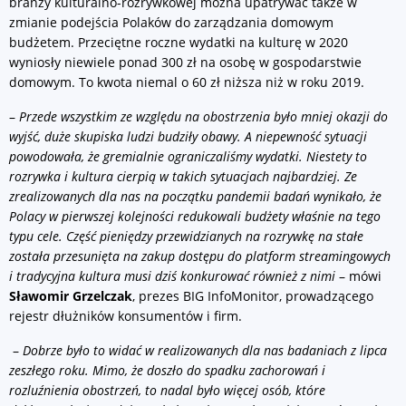
branży kulturalno-rozrywkowej można upatrywać także w
zmianie podejścia Polaków do zarządzania domowym
budżetem. Przeciętne roczne wydatki na kulturę w 2020
wyniosły niewiele ponad 300 zł na osobę w gospodarstwie
domowym. To kwota niemal o 60 zł niższa niż w roku 2019.
–
Przede wszystkim ze względu na obostrzenia było mniej okazji do
wyjść, duże skupiska ludzi budziły obawy. A niepewność sytuacji
powodowała, że gremialnie ograniczaliśmy wydatki. Niestety to
rozrywka i kultura cierpią w takich sytuacjach najbardziej. Ze
zrealizowanych dla nas na początku pandemii badań wynikało, że
Polacy w pierwszej kolejności redukowali budżety właśnie na tego
typu cele. Część pieniędzy przewidzianych na rozrywkę na stałe
została przesunięta na zakup dostępu do platform streamingowych
i tradycyjna kultura musi dziś konkurować również z nimi
– mówi
Sławomir Grzelczak
, prezes BIG InfoMonitor, prowadzącego
rejestr dłużników konsumentów i firm.
–
Dobrze było to widać w realizowanych dla nas badaniach z lipca
zeszłego roku. Mimo, że doszło do spadku zachorowań i
rozluźnienia obostrzeń, to nadal było więcej osób, które