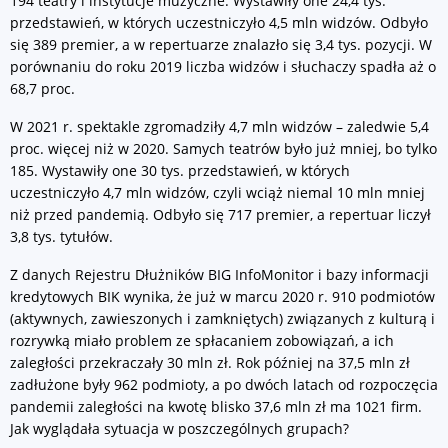
194 teatry i instytucje muzyczne. Wystawiły one 24,4 tys.
przedstawień, w których uczestniczyło 4,5 mln widzów. Odbyło
się 389 premier, a w repertuarze znalazło się 3,4 tys. pozycji. W
porównaniu do roku 2019 liczba widzów i słuchaczy spadła aż o
68,7 proc.
W 2021 r. spektakle zgromadziły 4,7 mln widzów – zaledwie 5,4
proc. więcej niż w 2020. Samych teatrów było już mniej, bo tylko
185. Wystawiły one 30 tys. przedstawień, w których
uczestniczyło 4,7 mln widzów, czyli wciąż niemal 10 mln mniej
niż przed pandemią. Odbyło się 717 premier, a repertuar liczył
3,8 tys. tytułów.
Z danych Rejestru Dłużników BIG InfoMonitor i bazy informacji
kredytowych BIK wynika, że już w marcu 2020 r. 910 podmiotów
(aktywnych, zawieszonych i zamkniętych) związanych z kulturą i
rozrywką miało problem ze spłacaniem zobowiązań, a ich
zaległości przekraczały 30 mln zł. Rok później na 37,5 mln zł
zadłużone były 962 podmioty, a po dwóch latach od rozpoczęcia
pandemii zaległości na kwotę blisko 37,6 mln zł ma 1021 firm.
Jak wyglądała sytuacja w poszczególnych grupach?