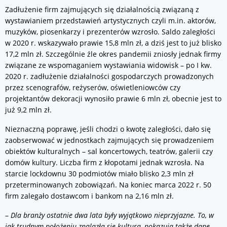
Zadłużenie firm zajmujących się działalnością związaną z
wystawianiem przedstawień artystycznych czyli m.in. aktorów,
muzyków, piosenkarzy i prezenterów wzrosło. Saldo zaległości
w 2020 r. wskazywało prawie 15,8 mln zł, a dziś jest to już blisko
17,2 mln zł. Szczególnie źle okres pandemii zniosły jednak firmy
związane ze wspomaganiem wystawiania widowisk – po I kw.
2020 r. zadłużenie działalności gospodarczych prowadzonych
przez scenografów, reżyserów, oświetleniowców czy
projektantów dekoracji wynosiło prawie 6 mln zł, obecnie jest to
już 9,2 mln zł.
Nieznaczną poprawę, jeśli chodzi o kwotę zaległości, dało się
zaobserwować w jednostkach zajmujących się prowadzeniem
obiektów kulturalnych – sal koncertowych, teatrów, galerii czy
domów kultury. Liczba firm z kłopotami jednak wzrosła. Na
starcie lockdownu 30 podmiotów miało blisko 2,3 mln zł
przeterminowanych zobowiązań. Na koniec marca 2022 r. 50
firm zalegało dostawcom i bankom na 2,16 mln zł.
–
Dla branży ostatnie dwa lata były wyjątkowo nieprzyjazne. To, w
jak trudnym położeniu znalazła się kultura, pokazują także dane