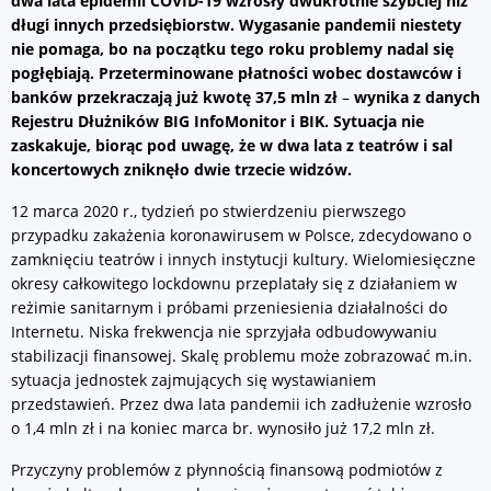
dwa lata epidemii COVID-19 wzrosły dwukrotnie szybciej niż
długi innych przedsiębiorstw. Wygasanie pandemii niestety
nie pomaga, bo na początku tego roku problemy nadal się
pogłębiają. Przeterminowane płatności wobec dostawców i
banków przekraczają już kwotę 37,5 mln zł
–
wynika z danych
Rejestru Dłużników BIG InfoMonitor i BIK. Sytuacja nie
zaskakuje, biorąc pod uwagę, że w dwa lata z teatrów i sal
koncertowych zniknęło dwie trzecie widzów.
12 marca 2020 r., tydzień po stwierdzeniu pierwszego
przypadku zakażenia koronawirusem w Polsce, zdecydowano o
zamknięciu teatrów i innych instytucji kultury. Wielomiesięczne
okresy całkowitego lockdownu przeplatały się z działaniem w
reżimie sanitarnym i próbami przeniesienia działalności do
Internetu. Niska frekwencja nie sprzyjała odbudowywaniu
stabilizacji finansowej. Skalę problemu może zobrazować m.in.
sytuacja jednostek zajmujących się wystawianiem
przedstawień. Przez dwa lata pandemii ich zadłużenie wzrosło
o 1,4 mln zł i na koniec marca br. wynosiło już 17,2 mln zł.
Przyczyny problemów z płynnością finansową podmiotów z