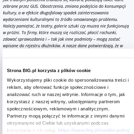
zebrane przez GUS. Obostrzenia, zmiana podejścia do konsumpcji
kultury, a w efekcie długofalowy spadek zainteresowania
wydarzeniami kulturalnymi to źródło omawianego problemu.
Należy pamiętać, że
teatry, galerie sztuki czy muzea nie funkcjonują
w próżni. To firmy, które muszą się rozliczać, płacić rachunki,
zdawać sprawozdania i – tak jak inne podmioty – mogą zostać
wpisane do rejestru dłużników. A nasze dane potwierdzają, że w
ostatnich latach dzieje się tak coraz częściej. Należy jednak
pamiętać, że gdyby nie dofinansowanie państwa i samorządów
sytuacja mogłaby wyglądać znacznie gorzej
– zaznacza
Sławomir
Strona BIG.pl korzysta z plików cookie
Grzelczak
.
Wykorzystujemy pliki cookie do spersonalizowania treści i
reklam, aby oferować funkcje społecznościowe i
analizować ruch w naszej witrynie. Informacje o tym, jak
korzystasz z naszej witryny, udostępniamy partnerom
społecznościowym, reklamowym i analitycznym.
Partnerzy mogą połączyć te informacje z innymi danymi
otrzymanymi od Ciebie lub uzyskanymi podczas
korzystania z ich usług.
https://www.big.pl/cookie-policy