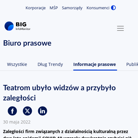
Korporacje
MŚP
Samorządy
Konsumenci
Zmiana
MENU
O NAS
Biuro prasowe
KONTAKT
Wszystkie
Dług Trendy
Informacje prasowe
Publi
ZALOGUJ / ZAREJESTRUJ
Teatrom ubyło widzów a przybyło
zaległości
30 maja 2022
Zaległości firm związanych z działalnością kulturalną przez