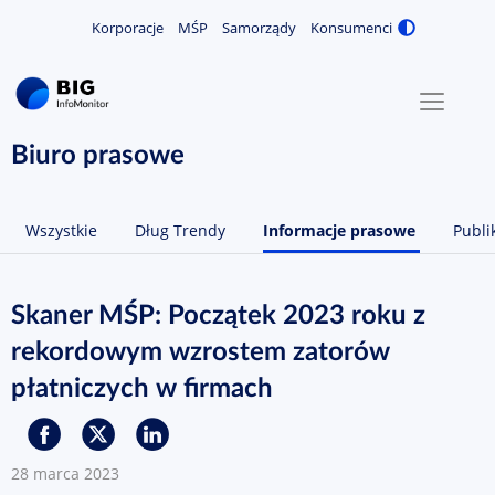
Korporacje
MŚP
Samorządy
Konsumenci
Zmiana
MENU
O NAS
Biuro prasowe
KONTAKT
Wszystkie
Dług Trendy
Informacje prasowe
Publi
ZALOGUJ / ZAREJESTRUJ
Skaner MŚP: Początek 2023 roku z
rekordowym wzrostem zatorów
płatniczych w firmach
28 marca 2023