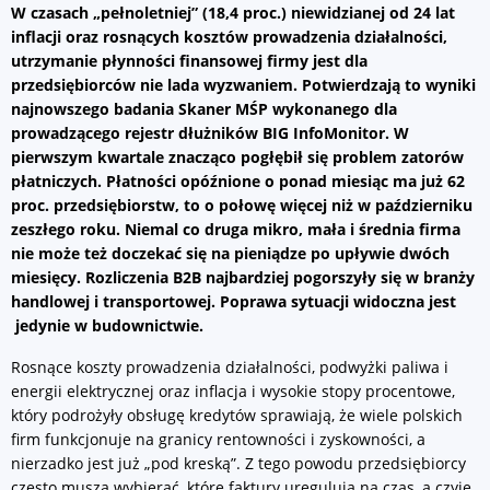
W czasach „pełnoletniej” (18,4 proc.) niewidzianej od 24 lat
inflacji oraz rosnących kosztów prowadzenia działalności,
utrzymanie płynności finansowej firmy jest dla
przedsiębiorców nie lada wyzwaniem. Potwierdzają to wyniki
najnowszego badania Skaner MŚP
wykonanego dla
prowadzącego rejestr dłużników BIG InfoMonitor.
W
pierwszym kwartale znacząco pogłębił się problem zatorów
płatniczych. Płatności opóźnione o ponad miesiąc ma już 62
proc. przedsiębiorstw, to o połowę więcej niż w październiku
zeszłego roku. Niemal co druga mikro, mała i średnia firma
nie może też doczekać się na pieniądze po upływie dwóch
miesięcy. Rozliczenia B2B najbardziej pogorszyły się w branży
handlowej i transportowej. Poprawa sytuacji widoczna jest
jedynie w budownictwie.
Rosnące koszty prowadzenia działalności, podwyżki paliwa i
energii elektrycznej oraz inflacja i wysokie stopy procentowe,
który podrożyły obsługę kredytów sprawiają, że wiele polskich
firm funkcjonuje na granicy rentowności i zyskowności, a
nierzadko jest już „pod kreską”. Z tego powodu przedsiębiorcy
często muszą wybierać, które faktury uregulują na czas, a czyje