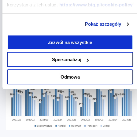
Opóźniają więc płatność dla firmy handlowej szczególnie handlu
korzystania z ich usług.
https://www.big.pl/cookie-policy
hurtowego. W przypadku firm transportowych z uwagi na wzrost
ceny ich usług, część usługobiorców nie ma możliwości terminowego
regulowania swoich zobowiązań wobec firm transportowych.
Pokaż szczegóły
Zjawisko to dotyczy również przewozów pasażerskich –
podkreśla
prof. Waldemar Rogowski, główny analityk BIG InfoMonitor
(Grupa BIK).
Zezwól na wszystkie
Spersonalizuj
Odmowa