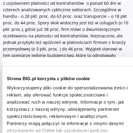
z uzyskaniem płatności od kontrahentów o ponad 60 dni w
czterech analizowanych cyklicznie sektorach. Szczególnie w
handlu - o 28 pkt. proc. do 63 proc. oraz transporcie – o 18 pkt
proc. do 44 proc. Spory skok widoczny jest też w usługach (o 10
pkt. proc.), gdzie już 38 proc. firm mówi o dwumiesięcznym
oczekiwaniu na płatności od kontrahentów. Nieznacznie, ale
jednak przybyło też opóźnień w płatnościach firmom z branży
przemysłowej (o 3 pkt. proc. ) do 46 proc. Wyjątek stanowi w
tym pomiarze jedynie budownictwo, które to odnotowało
spadek problemów z zatorami o 11 pkt. proc. i obecnie prawie
co czwarty (28 proc.) przedstawiciel tego sektora mówi o tym
zjawisku. Co ciekawe, jeszcze pomiar temu to właśnie w
Strona BIG.pl korzysta z plików cookie
budownictwie notowaliśmy najwyższy przyrost opóźnień o
Wykorzystujemy pliki cookie do spersonalizowania treści i
ponad 60 dni. –
To pokazuje jak zmienna jest sytuacja. W
przypadku firm handlowych występuje duża konkurencja. Firmy te
reklam, aby oferować funkcje społecznościowe i
działają zazwyczaj na niskich marżach. Jednym ze sposobów
analizować ruch w naszej witrynie. Informacje o tym, jak
zwiększenia konkurencyjności swojej oferty jest udzielanie
korzystasz z naszej witryny, udostępniamy partnerom
odroczonych terminów płatności. Niestety w obecnych czasach część
społecznościowym, reklamowym i analitycznym.
kontrahentów firm handlowych z uwagi na pogorszenie nastrojów
Partnerzy mogą połączyć te informacje z innymi danymi
konsumenckich ma trudności z upłynnieniem swoich towarów.
otrzymanymi od Ciebie lub uzyskanymi podczas