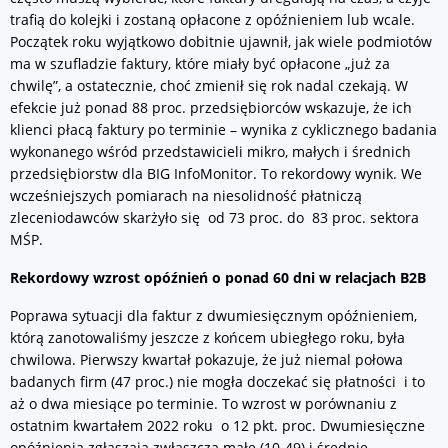
trafią do kolejki i zostaną opłacone z opóźnieniem lub wcale.
Początek roku wyjątkowo dobitnie ujawnił, jak wiele podmiotów
ma w szufladzie faktury, które miały być opłacone „już za
chwilę”, a ostatecznie, choć zmienił się rok nadal czekają. W
efekcie już ponad 88 proc. przedsiębiorców wskazuje, że ich
klienci płacą faktury po terminie – wynika z cyklicznego badania
wykonanego wśród przedstawicieli mikro, małych i średnich
przedsiębiorstw dla BIG InfoMonitor. To rekordowy wynik. We
wcześniejszych pomiarach na niesolidność płatniczą
zleceniodawców skarżyło się od 73 proc. do 83 proc. sektora
MŚP.
Rekordowy wzrost opóźnień o ponad 60 dni w relacjach B2B
Poprawa sytuacji dla faktur z dwumiesięcznym opóźnieniem,
którą zanotowaliśmy jeszcze z końcem ubiegłego roku, była
chwilowa. Pierwszy kwartał pokazuje, że już niemal połowa
badanych firm (47 proc.) nie mogła doczekać się płatności i to
aż o dwa miesiące po terminie. To wzrost w porównaniu z
ostatnim kwartałem 2022 roku o 12 pkt. proc. Dwumiesięczne
opóźnienia zgłaszają zwłaszcza małe (10-49) i średnie