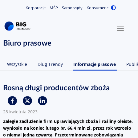
Korporacje
MŚP
Samorządy
Konsumenci
Zmiana
MENU
O NAS
Biuro prasowe
KONTAKT
Wszystkie
Dług Trendy
Informacje prasowe
Publi
ZALOGUJ / ZAREJESTRUJ
Rosną długi producentów zboża
28 kwietnia 2023
Zaległe zadłużenie firm uprawiających zboża i rośliny oleiste,
wyniosło na koniec lutego br. 66,4 mln zł, przez rok wzrosło
o niemal jedną czwartą. Przeterminowane zobowiązania