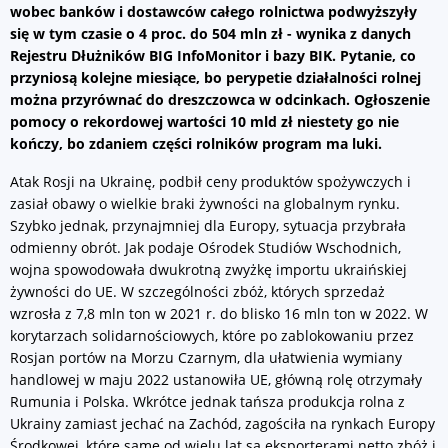
wobec banków i dostawców całego rolnictwa podwyższyły
się w tym czasie o 4 proc. do 504 mln zł - wynika z danych
Rejestru Dłużników BIG InfoMonitor i bazy BIK. Pytanie, co
przyniosą kolejne miesiące, bo perypetie działalności rolnej
można przyrównać do dreszczowca w odcinkach. Ogłoszenie
pomocy o rekordowej wartości 10 mld zł niestety go nie
kończy, bo zdaniem części rolników program ma luki.
Atak Rosji na Ukrainę, podbił ceny produktów spożywczych i
zasiał obawy o wielkie braki żywności na globalnym rynku.
Szybko jednak, przynajmniej dla Europy, sytuacja przybrała
odmienny obrót. Jak podaje Ośrodek Studiów Wschodnich,
wojna spowodowała dwukrotną zwyżkę importu ukraińskiej
żywności do UE. W szczególności zbóż, których sprzedaż
wzrosła z 7,8 mln ton w 2021 r. do blisko 16 mln ton w 2022. W
korytarzach solidarnościowych, które po zablokowaniu przez
Rosjan portów na Morzu Czarnym, dla ułatwienia wymiany
handlowej w maju 2022 ustanowiła UE, główną rolę otrzymały
Rumunia i Polska. Wkrótce jednak tańsza produkcja rolna z
Ukrainy zamiast jechać na Zachód, zagościła na rynkach Europy
Środkowej, które same od wielu lat są eksporterami netto zbóż i