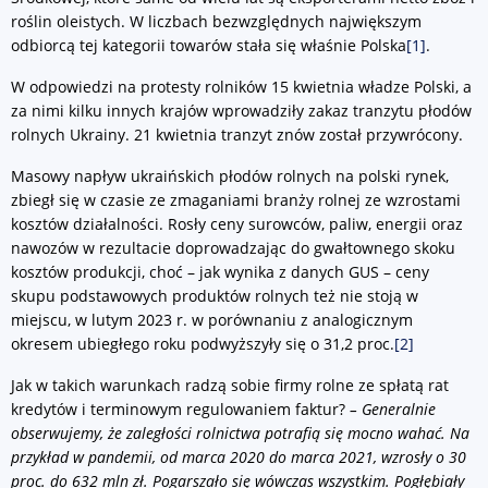
roślin oleistych. W liczbach bezwzględnych największym
odbiorcą tej kategorii towarów stała się właśnie Polska
[1]
.
W odpowiedzi na protesty rolników 15 kwietnia władze Polski, a
za nimi kilku innych krajów wprowadziły zakaz tranzytu płodów
rolnych Ukrainy. 21 kwietnia tranzyt znów został przywrócony.
Masowy napływ ukraińskich płodów rolnych na polski rynek,
zbiegł się w czasie ze zmaganiami branży rolnej ze wzrostami
kosztów działalności. Rosły ceny surowców, paliw, energii oraz
nawozów w rezultacie doprowadzając do gwałtownego skoku
kosztów produkcji, choć – jak wynika z danych GUS – ceny
skupu podstawowych produktów rolnych też nie stoją w
miejscu, w lutym 2023 r. w porównaniu z analogicznym
okresem ubiegłego roku podwyższyły się o 31,2 proc.
[2]
Jak w takich warunkach radzą sobie firmy rolne ze spłatą rat
kredytów i terminowym regulowaniem faktur?
– Generalnie
obserwujemy, że zaległości rolnictwa potrafią się mocno wahać. Na
przykład w pandemii, od marca 2020 do marca 2021, wzrosły o 30
proc. do 632 mln zł. Pogarszało się wówczas wszystkim. Pogłębiały