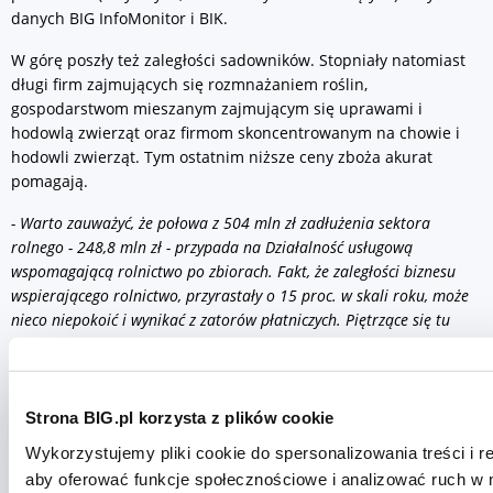
danych BIG InfoMonitor i BIK.
W górę poszły też zaległości sadowników. Stopniały natomiast
długi firm zajmujących się rozmnażaniem roślin,
gospodarstwom mieszanym zajmującym się uprawami i
hodowlą zwierząt oraz firmom skoncentrowanym na chowie i
hodowli zwierząt. Tym ostatnim niższe ceny zboża akurat
pomagają.
- Warto zauważyć, że połowa z 504 mln zł zadłużenia sektora
rolnego - 248,8 mln zł - przypada na Działalność usługową
wspomagającą rolnictwo po zbiorach. Fakt, że zaległości biznesu
wspierającego rolnictwo, przyrastały o 15 proc. w skali roku, może
nieco niepokoić i wynikać z zatorów płatniczych. Piętrzące się tu
zaległości mogą bowiem być rezultatem nieuregulowanych faktur
wystawionych rolnikom, którzy znajdując się w trudniejszym
położeniu nie zapłacili i skredytowali się ich kosztem
– zauważa
Waldemar Rogowski
,
główny analityk BIG InfoMonitor.
Strona BIG.pl korzysta z plików cookie
Wykorzystujemy pliki cookie do spersonalizowania treści i r
Sytuację powinien poprawić, przygotowany przez rząd, program
aby oferować funkcje społecznościowe i analizować ruch w 
wsparcia rolnictwa. Przewiduje on m.in. dopłaty do paliwa,