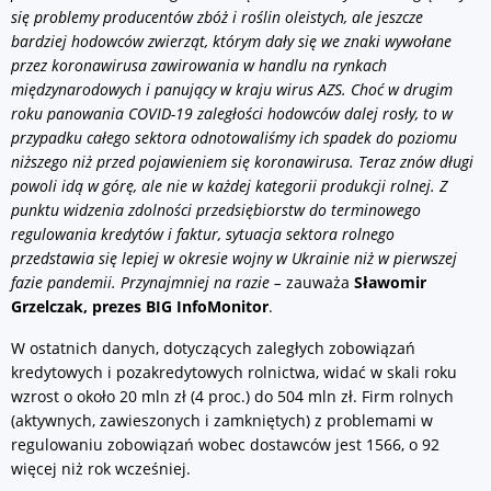
się problemy producentów zbóż i roślin oleistych, ale jeszcze
bardziej hodowców zwierząt, którym dały się we znaki wywołane
przez koronawirusa zawirowania w handlu na rynkach
międzynarodowych i panujący w kraju wirus AZS. Choć w drugim
roku panowania COVID-19 zaległości hodowców dalej rosły, to w
przypadku całego sektora odnotowaliśmy ich spadek do poziomu
niższego niż przed pojawieniem się koronawirusa. Teraz znów długi
powoli idą w górę, ale nie w każdej kategorii produkcji rolnej. Z
punktu widzenia zdolności przedsiębiorstw do terminowego
regulowania kredytów i faktur, sytuacja sektora rolnego
przedstawia się lepiej w okresie wojny w Ukrainie niż w pierwszej
fazie pandemii. Przynajmniej na razie –
zauważa
Sławomir
Grzelczak, prezes BIG InfoMonitor
.
W ostatnich danych, dotyczących zaległych zobowiązań
kredytowych i pozakredytowych rolnictwa, widać w skali roku
wzrost o około 20 mln zł (4 proc.) do 504 mln zł. Firm rolnych
(aktywnych, zawieszonych i zamkniętych) z problemami w
regulowaniu zobowiązań wobec dostawców jest 1566, o 92
więcej niż rok wcześniej.