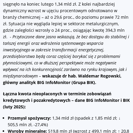
sięgnęło na koniec lutego 1,34 mld zł. Z kolei najbardziej
dynamiczny wzrost w ujęciu procentowym odnotowano w
branży chemicznej – aż o 29,6 proc., do poziomu prawie 72 mln
zł. Sytuacja nie wygląda lepiej w sektorze metalurgicznym,
gdzie zaległości wzrosły o 24 proc., osiągając kwotę 394,3 mln
zł. -
Przytoczone dane jasno wskazują, że bez dostępu do stabilnej i
tańszej energii oraz wdrożenia systemowego wsparcia
inwestycyjnego w zakresie transformacji energetycznej,
przedsiębiorstwa będą coraz częściej borykać się z problemami
płynnościowymi, co w dłuższej perspektywie może negatywnie
wpływać na ich konkurencyjność zarówno na rynku krajowym, jak i
międzynarodowym
–
wskazuje dr hab. Waldemar Rogowski,
główny analityk BIG InfoMonitor (Grupa BIK).
Łączna kwota nieopłaconych w terminie zobowiązań
kredytowych i pozakredytowych – dane BIG InfoMonitor i BIK
(luty 2025):
Przemysł spożywczy:
1,34 mld zł (spadek z 1,85 mld zł; ↓
505,5 mln zł, -27,4%)
Wyroby mineralne:
519,8 mln zł (wzrost z 499,1 mln zł; ↑ 20,8