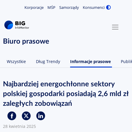
Korporacje
MŚP
Samorządy
Konsumenci
Zmiana
MENU
O NAS
Biuro prasowe
KONTAKT
Wszystkie
Dług Trendy
Informacje prasowe
Publi
ZALOGUJ / ZAREJESTRUJ
Najbardziej energochłonne sektory
polskiej gospodarki posiadają 2,6 mld zł
zaległych zobowiązań
28 kwietnia 2025