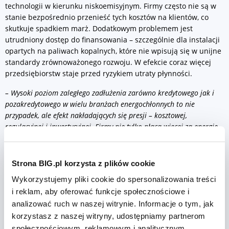
technologii w kierunku niskoemisyjnym. Firmy często nie są w
stanie bezpośrednio przenieść tych kosztów na klientów, co
skutkuje spadkiem marż. Dodatkowym problemem jest
utrudniony dostęp do finansowania – szczególnie dla instalacji
opartych na paliwach kopalnych, które nie wpisują się w unijne
standardy zrównoważonego rozwoju. W efekcie coraz więcej
przedsiębiorstw staje przed ryzykiem utraty płynności.
– Wysoki poziom zaległego zadłużenia zarówno kredytowego jak i
pozakredytowego w wielu branżach energochłonnych to nie
przypadek, ale efekt nakładających się presji – kosztowej,
regulacyjnej i inwestycyjnej. Firmy nie tylko płacą więcej za energię,
ale też muszą dostosować się do rosnących wymagań
środowiskowych. Tam, gdzie nie ma bufora kapitałowego ani
wsparcia inwestycyjnego, rośnie ryzyko utraty płynności finansowej.
Strona BIG.pl korzysta z plików cookie
Z kolei tam, gdzie udało się połączyć poprawę efektywności z
Wykorzystujemy pliki cookie do spersonalizowania treści
rozsądnym zarządzaniem kosztami, widać wyraźną stabilizację.
i reklam, aby oferować funkcje społecznościowe i
Transformacja wymaga czasu i wsparcia systemowego
– zarówno
analizować ruch w naszej witrynie. Informacje o tym, jak
regulacyjnego, jak i finansowego
- komentuje
dr hab. Waldemar
Rogowski, główny analityk BIG InfoMonitor.
korzystasz z naszej witryny, udostępniamy partnerom
społecznościowym, reklamowym i analitycznym.