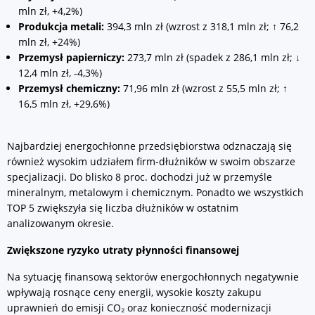
mln zł, +4,2%)
Produkcja metali:
394,3 mln zł (wzrost z 318,1 mln zł; ↑ 76,2
mln zł, +24%)
Przemysł papierniczy:
273,7 mln zł (spadek z 286,1 mln zł; ↓
12,4 mln zł, -4,3%)
Przemysł chemiczny:
71,96 mln zł (wzrost z 55,5 mln zł; ↑
16,5 mln zł, +29,6%)
Najbardziej energochłonne przedsiębiorstwa odznaczają się
również wysokim udziałem firm-dłużników w swoim obszarze
specjalizacji. Do blisko 8 proc. dochodzi już w przemyśle
mineralnym, metalowym i chemicznym. Ponadto we wszystkich
TOP 5 zwiększyła się liczba dłużników w ostatnim
analizowanym okresie.
Zwiększone ryzyko utraty płynności finansowej
Na sytuację finansową sektorów energochłonnych negatywnie
wpływają rosnące ceny energii, wysokie koszty zakupu
uprawnień do emisji CO₂ oraz konieczność modernizacji