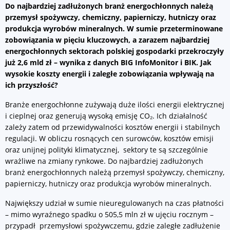
Do najbardziej zadłużonych branż energochłonnych należą
przemysł spożywczy, chemiczny, papierniczy, hutniczy oraz
produkcja wyrobów mineralnych. W sumie
przeterminowane
zobowiązania w pięciu kluczowych, a zarazem najbardziej
energochłonnych sektorach polskiej gospodarki przekroczyły
już 2,6 mld zł – wynika z danych BIG InfoMonitor i BIK. Jak
wysokie koszty energii i zaległe zobowiązania wpływają na
ich przyszłość?
Branże energochłonne zużywają duże ilości energii elektrycznej
i cieplnej oraz generują wysoką emisję CO₂. Ich działalność
zależy zatem od przewidywalności kosztów energii i stabilnych
regulacji. W obliczu rosnących cen surowców, kosztów emisji
oraz unijnej polityki klimatycznej, sektory te są szczególnie
wrażliwe na zmiany rynkowe. Do najbardziej zadłużonych
branż energochłonnych należą przemysł spożywczy, chemiczny,
papierniczy, hutniczy oraz produkcja wyrobów mineralnych.
Największy udział w sumie nieuregulowanych na czas płatności
– mimo wyraźnego spadku o 505,5 mln zł w ujęciu rocznym –
przypadł przemysłowi spożywczemu, gdzie zaległe zadłużenie