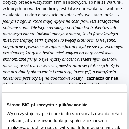
dotyczy przede wszystkim firm handlowych. To nie są warunki,
w których prowadzenie firmy jest łatwe i pozwala na swobodę
działania. Trudno o poczucie bezpieczeństwa i stabilności.
-
Jednym z ogniw, które mają wpływ na cash flow, jest zarządzanie
należnościami. Obsługa szerokiego portfolio kontrahentów lub
masowego klienta indywidualnego oznacza, że do firmy każdego
miesiąca trafiają setki, tysiące lub więcej płatności. O ile jedno,
niepozorne opóźnienie w zapłacie faktury wydaje się być znikomym
problemem, który nie będzie mieć wpływu na bezpieczeństwo
ekonomiczne firmy, o tyle wyższy procent nierzetelnych klientów
może się przełożyć na wzrost zjawiska zatorów płatniczych. Będą
one utrudniały planowanie i realizację inwestycji, a windykacja
należności przełoży się na dodatkowe koszty
–
zaznacza dr hab.
Waldemar Rogowski, główny analityk BIG InfoMonitor.
Według danych BIG InfoMonitor i BIK, na koniec maja łączne
zaległości kredytowe i pozakredytowe firm przekroczyły
Strona BIG.pl korzysta z plików cookie
rekordowe 45,5 mld zł, ponad 328 tys. podmiotów z różnych
Wykorzystujemy pliki cookie do spersonalizowania treści
sektorów gospodarki ma status niesolidnych płatników.
i reklam, aby oferować funkcje społecznościowe i
Kompleksowe rozwiązania oferowane przez Grupę BIK
analizować ruch w naszej witrynie. Informacje o tym, jak