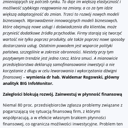
zmieniających się potrzeb rynku. To daje im większą elastyczność i
możliwość szybkiego reagowania na zmiany, a co za tym idzie
większą adaptacyjność do zmian. Trzeci to rozwój nowych modeli
biznesowych. Wprowadzenie innowacyjnych modeli biznesowych,
które obejmują nowe usługi i doświadczenia dla klientów, może
przynieść dodatkowe źródła przychodów. Firmy starają się tworzyć
wartość nie tylko poprzez produkty, ale także poprzez nowe sposoby
dostarczania usług. Ostatnim powodem jest wsparcie polityki
państwa, szczególnie w zakresie obronności. Niestety przy tym
pozytywnym trendzie jest jedna rzecz, która smuci. A mianowicie
przedsiębiorstwa deklarują samofinansowanie inwestycji a nie
korzystanie z długu w celu lewarowania i wykorzystania dźwigni
finansowej –
wymienia dr hab. Waldemar Rogowski, główny
analityk BIG InfoMonitor.
Zaległości blokują rozwój. Zainwestuj w płynność finansową
Niemal 80 proc. przedsiębiorców zgłasza problemy związane z
pogarszającą się sytuacją finansową firm, z którymi
współpracują, a w efekcie własnym brakiem płynności
finansowej, co ogranicza możliwości inwestycyjne. Problem ten