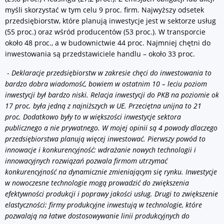
myśli skorzystać w tym celu 9 proc. firm. Najwyższy odsetek
przedsiębiorstw, które planują inwestycje jest w sektorze usług
(55 proc.) oraz wśród producentów (53 proc.). W transporcie
około 48 proc., a w budownictwie 44 proc. Najmniej chętni do
inwestowania są przedstawiciele handlu – około 33 proc.
-
Deklaracje przedsiębiorstw w zakresie chęci do inwestowania to
bardzo dobra wiadomość, bowiem w ostatnim 10 – leciu poziom
inwestycji był bardzo niski. Relacja inwestycji do PKB na poziomie ok
17 proc. była jedną z najniższych w UE. Przeciętna unijna to 21
proc. Dodatkowo były to w większości inwestycje sektora
publicznego a nie prywatnego. W mojej opinii są 4 powody dlaczego
przedsiębiorstwa planują więcej inwestować. Pierwszy powód to
innowacje i konkurencyjność: wdrażanie nowych technologii i
innowacyjnych rozwiązań pozwala firmom utrzymać
konkurencyjność na dynamicznie zmieniającym się rynku. Inwestycje
w nowoczesne technologie mogą prowadzić do zwiększenia
efektywności produkcji i poprawy jakości usług. Drugi to zwiększenie
elastyczności: firmy produkcyjne inwestują w technologie, które
pozwalają na łatwe dostosowywanie linii produkcyjnych do