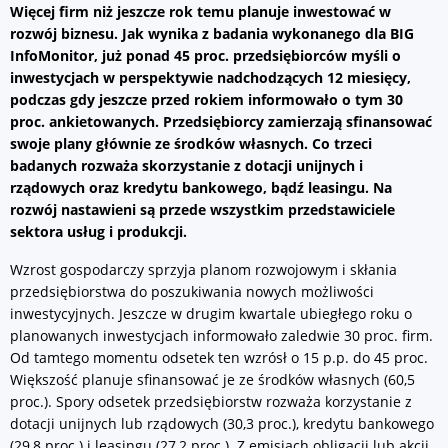
Więcej firm niż jeszcze rok temu planuje inwestować w
rozwój biznesu. Jak wynika z badania wykonanego dla BIG
InfoMonitor, już ponad 45 proc. przedsiębiorców myśli o
inwestycjach w perspektywie nadchodzących 12 miesięcy,
podczas gdy jeszcze przed rokiem informowało o tym 30
proc. ankietowanych. Przedsiębiorcy zamierzają sfinansować
swoje plany głównie ze środków własnych. Co trzeci
badanych rozważa skorzystanie z dotacji unijnych i
rządowych oraz kredytu bankowego, bądź leasingu. Na
rozwój nastawieni są przede wszystkim przedstawiciele
sektora usług i produkcji.
Wzrost gospodarczy sprzyja planom rozwojowym i skłania
przedsiębiorstwa do poszukiwania nowych możliwości
inwestycyjnych. Jeszcze w drugim kwartale ubiegłego roku o
planowanych inwestycjach informowało zaledwie 30 proc. firm.
Od tamtego momentu odsetek ten wzrósł o 15 p.p. do 45 proc.
Większość planuje sfinansować je ze środków własnych (60,5
proc.). Spory odsetek przedsiębiorstw rozważa korzystanie z
dotacji unijnych lub rządowych (30,3 proc.), kredytu bankowego
(29,8 proc.) i leasingu (27,2 proc.). Z emisjach obligacji lub akcji