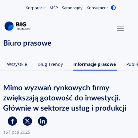
Korporacje
MŚP
Samorządy
Konsumenci
Zmiana
MENU
O NAS
Biuro prasowe
KONTAKT
Wszystkie
Dług Trendy
Informacje prasowe
Publi
ZALOGUJ / ZAREJESTRUJ
Mimo wyzwań rynkowych firmy
zwiększają gotowość do inwestycji.
Głównie w sektorze usług i produkcji
15 lipca 2025