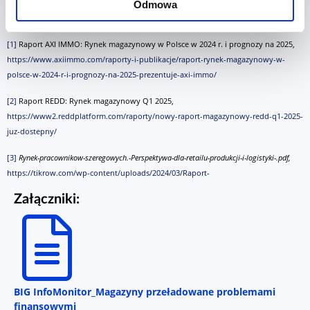
Odmowa
[1]
Raport AXI IMMO: Rynek magazynowy w Polsce w 2024 r. i prognozy na 2025,
https://www.axiimmo.com/raporty-i-publikacje/raport-rynek-magazynowy-w-
polsce-w-2024-r-i-prognozy-na-2025-prezentuje-axi-immo/
[2]
Raport REDD: Rynek magazynowy Q1 2025,
https://www2.reddplatform.com/raporty/nowy-raport-magazynowy-redd-q1-2025-
juz-dostepny/
[3]
Rynek-pracownikow-szeregowych.-Perspektywa-dla-retailu-produkcji-i-logistyki-.pdf,
https://tikrow.com/wp-content/uploads/2024/03/Raport-
Załączniki:
BIG InfoMonitor_Magazyny przeładowane problemami
finansowymi