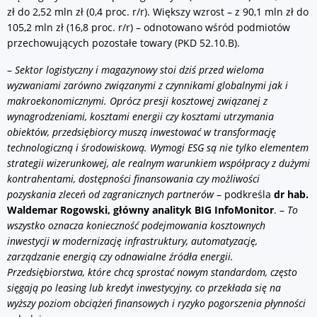
zł do 2,52 mln zł (0,4 proc. r/r). Większy wzrost – z 90,1 mln zł do
105,2 mln zł (16,8 proc. r/r) – odnotowano wśród podmiotów
przechowujących pozostałe towary (PKD 52.10.B).
–
Sektor logistyczny i magazynowy stoi dziś przed wieloma
wyzwaniami zarówno związanymi z czynnikami globalnymi jak i
makroekonomicznymi. Oprócz presji kosztowej związanej z
wynagrodzeniami, kosztami energii czy kosztami utrzymania
obiektów, przedsiębiorcy muszą inwestować w transformację
technologiczną i środowiskową. Wymogi ESG są nie tylko elementem
strategii wizerunkowej, ale realnym warunkiem współpracy z dużymi
kontrahentami, dostępności finansowania czy możliwości
pozyskania zleceń od zagranicznych partnerów
– podkreśla
dr hab.
Waldemar Rogowski, główny analityk BIG InfoMonitor
. –
To
wszystko oznacza konieczność podejmowania kosztownych
inwestycji w modernizację infrastruktury, automatyzację,
zarządzanie energią czy odnawialne źródła energii.
Przedsiębiorstwa, które chcą sprostać nowym standardom, często
sięgają po leasing lub kredyt inwestycyjny, co przekłada się na
wyższy poziom obciążeń finansowych i ryzyko pogorszenia płynności