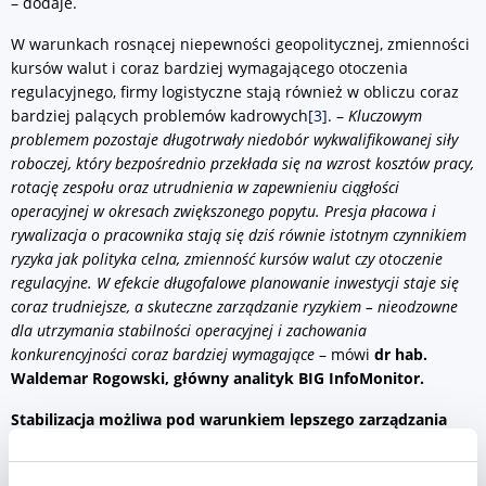
– dodaje.
W warunkach rosnącej niepewności geopolitycznej, zmienności
kursów walut i coraz bardziej wymagającego otoczenia
regulacyjnego, firmy logistyczne stają również w obliczu coraz
bardziej palących problemów kadrowych
[3]
. –
Kluczowym
problemem pozostaje długotrwały niedobór wykwalifikowanej siły
roboczej, który bezpośrednio przekłada się na wzrost kosztów pracy,
rotację zespołu oraz utrudnienia w zapewnieniu ciągłości
operacyjnej w okresach zwiększonego popytu. Presja płacowa i
rywalizacja o pracownika stają się dziś równie istotnym czynnikiem
ryzyka jak polityka celna, zmienność kursów walut czy otoczenie
regulacyjne. W efekcie długofalowe planowanie inwestycji staje się
coraz trudniejsze, a skuteczne zarządzanie ryzykiem – nieodzowne
dla utrzymania stabilności operacyjnej i zachowania
konkurencyjności
coraz bardziej wymagające
– mówi
dr hab.
Waldemar Rogowski, główny analityk BIG InfoMonitor.
Stabilizacja możliwa pod warunkiem lepszego zarządzania
ryzykiem
W dłuższym horyzoncie czasowym perspektywy sektora