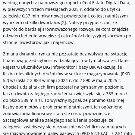
według danych z najnowszego raportu Real Estate Digital Data,
w pierwszych trzech miesiącach 2025 r. oddano do użytku
zaledwie 0,57 mln mkw nowej powierzchni, co jest najniższym
wynikiem od kilku kwartałów
[2]
. Należy przypuszczać, że
powrót do bardziej zrównoważonego rozwoju sektora znajdzie
odzwierciedlenie w większej ostrożności decyzyjnej zarówno po
stronie inwestorów, jak i najemców.
Zmiana dynamiki rynku nie pozostaje bez wpływu na sytuację
finansową przedsiębiorstw działających w tym obszarze. Dane
Rejestru Dłużników BIG InfoMonitor i bazy BIK wskazują, że
liczba niesolidnych dłużników w sektorze magazynowania (PKD
52) wzrosła z 2 884 w maju 2024 r. do 2 890 w maju 2025 r.
Chociaż udział takich firm pozostał na tym samym poziomie,
łączna kwota zaległego zadłużenia zwiększyła się z 353 mln zł
do około 389 mln zł. To wyraźny sygnał, że pomimo stabilnej
liczby podmiotów z problemami płatniczymi, ich opóźnione
zobowiązania finansowe stają się coraz poważniejsze.
Szczegółowa analiza zaległego zadłużenia pokazuje, że
zaległości zwiększyły się nieznacznie wśród firm zajmujących
się magazynowaniem paliw gazowych (PKD 52.10.A) – z 2,51 mln