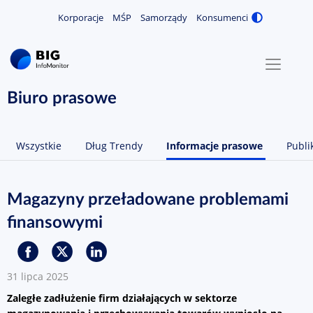
Korporacje
MŚP
Samorządy
Konsumenci
Zmiana
MENU
O NAS
Biuro prasowe
KONTAKT
Wszystkie
Dług Trendy
Informacje prasowe
Publi
ZALOGUJ / ZAREJESTRUJ
Magazyny przeładowane problemami
finansowymi
31 lipca 2025
Zaległe zadłużenie firm działających w sektorze