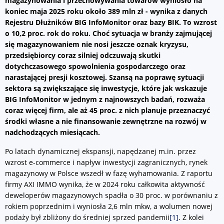
magazynowania i przechowywania towarów wyniosło na
koniec maja 2025 roku około 389 mln zł - wynika z danych
Rejestru Dłużników BIG InfoMonitor oraz bazy BIK. To wzrost
o 10,2 proc. rok do roku. Choć sytuacja w branży zajmującej
się magazynowaniem nie nosi jeszcze oznak kryzysu,
przedsiębiorcy coraz silniej odczuwają skutki
dotychczasowego spowolnienia gospodarczego oraz
narastającej presji kosztowej. Szansą na poprawę sytuacji
sektora są zwiększające się inwestycje, które jak wskazuje
BIG InfoMonitor w jednym z najnowszych badań, rozważa
coraz więcej firm, ale aż 45 proc. z nich planuje przeznaczyć
środki własne a nie finansowanie zewnętrzne na rozwój w
nadchodzących miesiącach.
Po latach dynamicznej ekspansji, napędzanej m.in. przez
wzrost e-commerce i napływ inwestycji zagranicznych, rynek
magazynowy w Polsce wszedł w fazę wyhamowania. Z raportu
firmy AXI IMMO wynika, że w 2024 roku całkowita aktywność
deweloperów magazynowych spadła o 30 proc. w porównaniu z
rokiem poprzednim i wyniosła 2,6 mln mkw, a wolumen nowej
podaży był zbliżony do średniej sprzed pandemii
[1]
. Z kolei