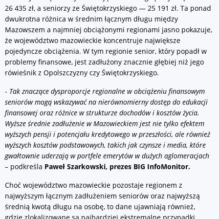
26 435 zł, a seniorzy ze Świętokrzyskiego — 25 191 zł. Ta ponad
dwukrotna różnica w średnim łącznym długu między
Mazowszem a najmniej obciążonymi regionami jasno pokazuje,
że województwo mazowieckie koncentruje największe
pojedyncze obciążenia. W tym regionie senior, który popadł w
problemy finansowe, jest zadłużony znacznie głębiej niż jego
rówieśnik z Opolszczyzny czy Świętokrzyskiego.
-
Tak znaczące dysproporcje regionalne w obciążeniu finansowym
seniorów mogą wskazywać na nierównomierny dostęp do edukacji
finansowej oraz różnice w strukturze dochodów i kosztów życia.
Wyższe średnie zadłużenie w Mazowieckiem jest nie tylko efektem
wyższych pensji i potencjału kredytowego w przeszłości, ale również
wyższych kosztów podstawowych, takich jak czynsze i media, które
gwałtownie uderzają w portfele emerytów w dużych aglomeracjach
–
podkreśla
Paweł Szarkowski, prezes BIG InfoMonitor.
Choć województwo mazowieckie pozostaje regionem z
najwyższym łącznym zadłużeniem seniorów oraz najwyższą
średnią kwotą długu na osobę, to dane ujawniają również,
gdzie zlokalizowane są najbardziej ekstremalne przypadki