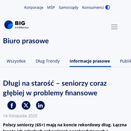
Korporacje
MŚP
Samorządy
Konsumenci
Zmiana
MENU
O NAS
Biuro prasowe
KONTAKT
Wszystkie
Dług Trendy
Informacje prasowe
Publi
ZALOGUJ / ZAREJESTRUJ
Długi na starość – seniorzy coraz
głębiej w problemy finansowe
14 listopada 2025
Polscy seniorzy (65+) mają na koncie rekordowy dług. Łączna