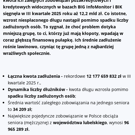
kwota ich zaległych zobowiązań pozakredytowych i
kredytowych widocznych w bazach BIG InfoMonitor i BIK
sięgnęła w III kwartale 2025 roku aż 12,2 mld zł. Co istotne,
wzrost niespłaconego długu nastąpił pomimo spadku liczby
zadłużonych osób. To sygnał, że choć problem dotyka
mniejszą grupę, to ci, którzy już mają kłopoty, wpadają w
coraz głębszą finansową pułapkę. Ich średnie zadłużenie
rośnie lawinowo, czyniąc tę grupę jedną z najbardziej
wrażliwych społecznie.
Łączna kwota zadłużenia -
rekordowe
12 177 659 832 zł
w III
kwartale 2025 r.,
Dynamika liczby dłużników -
kwota długu wzrosła pomimo
spadku liczby zadłużonych osób
;
Średnia wartość zaległego zobowiązania na jednego seniora
to
34 209 zł;
Największe pojedyncze zobowiązanie w Polsce obciąża
seniora (mężczyznę) z
województwa lubelskiego
, wynosi
96
965 289 zł.