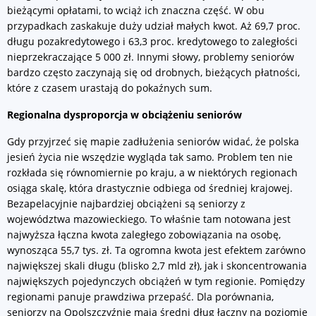
bieżącymi opłatami, to wciąż ich znaczna część. W obu
przypadkach zaskakuje duży udział małych kwot. Aż 69,7 proc.
długu pozakredytowego i 63,3 proc. kredytowego to zaległości
nieprzekraczające 5 000 zł. Innymi słowy, problemy seniorów
bardzo często zaczynają się od drobnych, bieżących płatności,
które z czasem urastają do pokaźnych sum.
Regionalna dysproporcja w obciążeniu seniorów
Gdy przyjrzeć się mapie zadłużenia seniorów widać, że polska
jesień życia nie wszędzie wygląda tak samo. Problem ten nie
rozkłada się równomiernie po kraju, a w niektórych regionach
osiąga skalę, która drastycznie odbiega od średniej krajowej.
Bezapelacyjnie najbardziej obciążeni są seniorzy z
województwa mazowieckiego. To właśnie tam notowana jest
najwyższa łączna kwota zaległego zobowiązania na osobę,
wynosząca 55,7 tys. zł. Ta ogromna kwota jest efektem zarówno
największej skali długu (blisko 2,7 mld zł), jak i skoncentrowania
największych pojedynczych obciążeń w tym regionie. Pomiędzy
regionami panuje prawdziwa przepaść. Dla porównania,
seniorzy na Opolszczyźnie mają średni dług łączny na poziomie