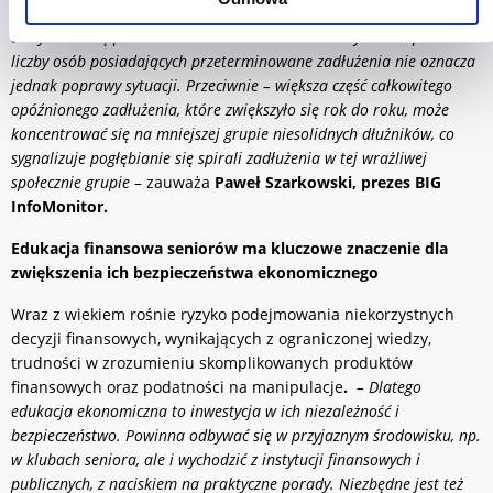
dotykają osoby w wieku 65 plus, dla których głównym źródłem
utrzymania są przeważnie stałe świadczenia emerytalne. Spadek
liczby osób posiadających przeterminowane zadłużenia nie oznacza
jednak poprawy sytuacji. Przeciwnie – większa część całkowitego
opóźnionego zadłużenia, które zwiększyło się rok do roku, może
koncentrować się na mniejszej grupie niesolidnych dłużników, co
sygnalizuje pogłębianie się spirali zadłużenia w tej wrażliwej
społecznie grupie
– zauważa
Paweł Szarkowski, prezes BIG
InfoMonitor.
Edukacja finansowa seniorów ma kluczowe znaczenie dla
zwiększenia ich bezpieczeństwa ekonomicznego
Wraz z wiekiem rośnie ryzyko podejmowania niekorzystnych
decyzji finansowych, wynikających z ograniczonej wiedzy,
trudności w zrozumieniu skomplikowanych produktów
finansowych oraz podatności na manipulacje
.
– Dlatego
edukacja ekonomiczna to inwestycja w ich niezależność i
bezpieczeństwo. Powinna odbywać się w przyjaznym środowisku, np.
w klubach seniora, ale i wychodzić z instytucji finansowych i
publicznych, z naciskiem na praktyczne porady. Niezbędne jest też