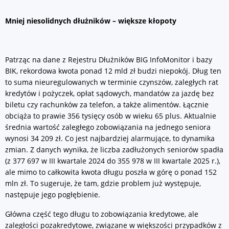
Mniej niesolidnych dłużników – większe kłopoty
Patrząc na dane z Rejestru Dłużników BIG InfoMonitor i bazy
BIK, rekordowa kwota ponad 12 mld zł budzi niepokój. Dług ten
to suma nieuregulowanych w terminie czynszów, zaległych rat
kredytów i pożyczek, opłat sądowych, mandatów za jazdę bez
biletu czy rachunków za telefon, a także alimentów. Łącznie
obciąża to prawie 356 tysięcy osób w wieku 65 plus. Aktualnie
średnia wartość zaległego zobowiązania na jednego seniora
wynosi 34 209 zł. Co jest najbardziej alarmujące, to dynamika
zmian. Z danych wynika, że liczba zadłużonych seniorów spadła
(z 377 697 w III kwartale 2024 do 355 978 w III kwartale 2025 r.),
ale mimo to całkowita kwota długu poszła w górę o ponad 152
mln zł. To sugeruje, że tam, gdzie problem już występuje,
następuje jego pogłębienie.
Główna część tego długu to zobowiązania kredytowe, ale
zaległości pozakredytowe, związane w większości przypadków z