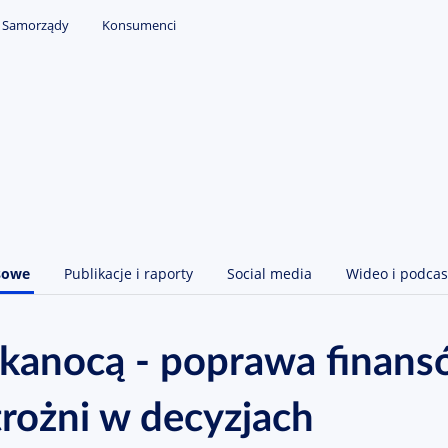
Samorządy
Konsumenci
sowe
Publikacje i raporty
Social media
Wideo i podcas
lkanocą - poprawa finan
strożni w decyzjach