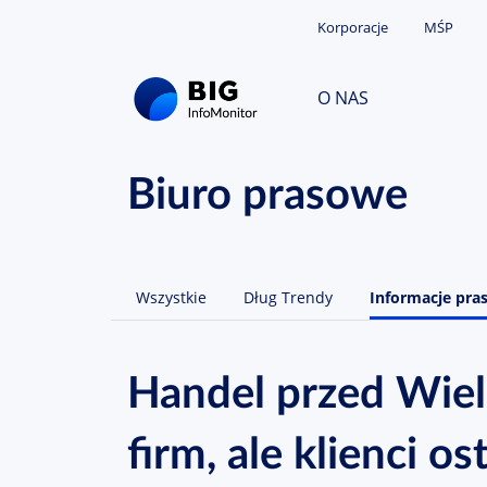
Korporacje
MŚP
O NAS
Biuro prasowe
Wszystkie
Dług Trendy
Informacje pra
Handel przed Wie
firm, ale klienci o