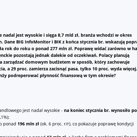
 nadal jest wysokie i sięga 8,7 mld zł, branża wchodzi w okres
ane BIG InfoMonitor i BIK z końca stycznia br. wskazują popr
ła rok do roku o ponad 277 mln zł. Poprawę widać zarówno w h
nckie pozostają jednak dalekie od oczekiwań. Polacy planują
a zarządzać domowym budżetem w sposób, który zachowuje
 a 29 proc. zamierza zacisnąć pasa, tylko 10 proc. wyda więcej
nży podreperować płynność finansową w tym okresie?
andlowego jest nadal wysokie -
na koniec stycznia br. wynosiło p
3,1%);
 o ponad
196 mln zł
(ok. 6 proc. r/r), co pokazuje poprawę kondycji