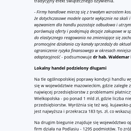
tradycyjny efekt świątecznego ożywienia.
-
Firmy handlowe mierzą się z trwałym wzrostem kosz
że dotychczasowe modele oparte wyłącznie na skali i
wyzwaniem dla handlu pozostaje odbudowa i utrzyman
porównują oferty i podejmują decyzje zakupowe w s
do elastycznego reagowania na zmieniające się zach
promocyjne działania czy kanały sprzedaży do aktua
ograniczenie ryzyka finansowego w okresach mniejsze
adaptacyjność
- podsumowuje
dr hab. Waldemar 
Lokalny handel podzielony długami
Na tle ogólnopolskiej poprawy kondycji handlu wy
się w województwie mazowieckim, gdzie zaległe zo
najwięcej przedsiębiorstw z problemami płatniczym
Wielkopolska - po ponad 1 mld zł, gdzie liczba ni
przedsiębiorstw. Wyróżnia się też woj. kujawsko
jest najwyższa i przekracza 183 tys. zł, co wska
Na drugim biegunie znajduje się województwo opo
firm działa na Podlasiu - 1295 podmiotów. To zró