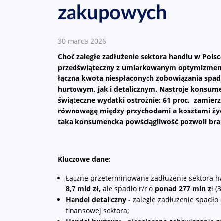
zakupowych
30 marca 2026
Choć zaległe zadłużenie sektora handlu w Polsce
przedświąteczny z umiarkowanym optymizmem. D
łączna kwota niespłaconych zobowiązania spad
hurtowym, jak i detalicznym. Nastroje konsume
świąteczne wydatki ostrożnie: 61 proc.
zamierz
równowagę między przychodami a kosztami życia,
taka konsumencka powściągliwość pozwoli bra
Kluczowe dane:
Łączne przeterminowane zadłużenie sektora h
8,7 mld zł,
ale spadło r/r o
ponad 277 mln z
ł (
Handel detaliczny -
zaległe zadłużenie spadło
finansowej sektora;