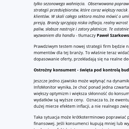
tylko sezonowego wahnięcia. Obserwowana poprawa 
strategii przedsiębiorstw, które coraz większy naci
klientów. W skali całego sektora można mówić o umi
presją. Branży sprzyjają niska inflacja, realny wzro
paliw, słabsze nastroje i zatory płatnicze. Te ostatn
wyzwaniem dla handlu -
tłumaczy
Paweł Szarkowsk
Prawdziwym testem nowej strategii firm będzie na
momentów dla tej branży. To właśnie teraz widać,
dopasowanie oferty, przekładają się na realne 
Ostrożny konsument - święta pod kontrolą bud
Jeszcze jedno zjawisko może wpłynąć na dynami
InfoMonitor wynika, że choć ponad jedna czwarta
większy optymizm i większa skłonność do konsump
wydatków są wyższe ceny. Oznacza to, że ewentu
dużej mierze efektem inflacji, a nie realnego zwi
Taka sytuacja może krótkoterminowo poprawiać p
finansowej. Jeśli konsumenci kupują mniej lub wy