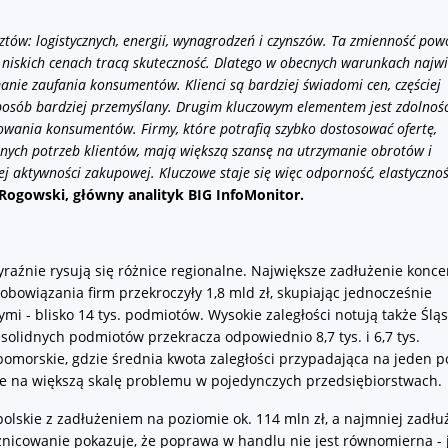
tów: logistycznych, energii, wynagrodzeń i czynszów. Ta zmienność pow
 niskich cenach tracą skuteczność. Dlatego
w obecnych warunkach najw
ie zaufania konsumentów. Klienci są bardziej świadomi cen, częściej
posób bardziej przemyślany. Drugim kluczowym elementem jest zdolność
owania konsumentów. Firmy, które potrafią szybko dostosować ofertę,
lnych potrzeb klientów, mają większą szansę na utrzymanie obrotów i
j aktywności zakupowej. Kluczowe staje się więc odporność, elastyczno
Rogowski, główny analityk BIG InfoMonitor.
raźnie rysują się różnice regionalne. Największe zadłużenie konce
bowiązania firm przekroczyły 1,8 mld zł, skupiając jednocześnie
i - blisko 14 tys. podmiotów. Wysokie zaległości notują także Śląs
esolidnych podmiotów przekracza odpowiednio 8,7 tys. i 6,7 tys.
-pomorskie, gdzie średnia kwota zaległości przypadająca na jeden 
zuje na większą skalę problemu w pojedynczych przedsiębiorstwach.
lskie z zadłużeniem na poziomie ok. 114 mln zł, a najmniej zadł
żnicowanie pokazuje, że poprawa w handlu nie jest równomierna - 