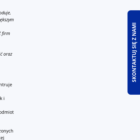
oduje,
iększym
SKONTAKTUJ SIĘ Z NAMI
 firm
ść oraz
ntruje
k i
podmiot
użonych
jej