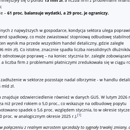
mniejszyły się o ponad
13 mln zł
, a liczba firm z problemami fina
;
ie –
61 proc. balansuje wydatki, a 29 proc. je ograniczy.
dnych z najwyższych w gospodarce, kondycja sektora ulega popraw
 trend spadkowy, co może zwiastować stopniową odbudowę stabilnoś
en wynik ma przede wszystkim handel detaliczny, gdzie zaległe
96 mln zł). Co istotne, znacznie spadła liczba niesolidnych dłużnikó
ż odnotowuje poprawę – na koniec stycznia br. zaległe zobowiązan
 a liczba firm z problemami płatniczymi zredukowała się w ciągu r
 zadłużenie w sektorze pozostaje nadal olbrzymie - w handlu deta
 mld zł.
o znajduje odzwierciedlenie również w danych GUS. W lutym 2026 r
sza niż przed rokiem o 5,0 proc., co wskazuje na odbudowę popytu
towano spadek o 5,6 proc. względem stycznia, to w okresie stycze
[1]
,0 proc. w analogicznym okresie 2025 r.).
 w połączeniu z realnym wzrostem sprzedaży to sygnały trwałej zmiany, 