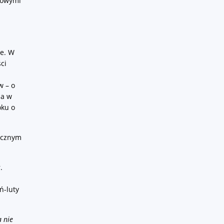
nsowymi
ie. W
ci
w – o
ia w
oku o
licznym
.
ń-luty
a nie