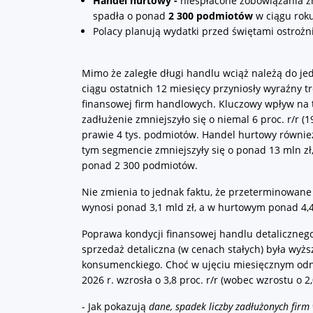
Handel hurtowy -
niespłacone zobowiązania z
spadła o ponad
2 300 podmiotów
w ciągu roku
Polacy planują wydatki przed świętami ostrożn
Mimo że zaległe długi handlu wciąż należą do je
ciągu ostatnich 12 miesięcy przyniosły wyraźny
finansowej firm handlowych. Kluczowy wpływ na t
zadłużenie zmniejszyło się o niemal 6 proc. r/r (1
prawie 4 tys. podmiotów. Handel hurtowy równie
tym segmencie zmniejszyły się o ponad 13 mln zł,
ponad 2 300 podmiotów.
Nie zmienia to jednak faktu, że przeterminowane
wynosi ponad 3,1 mld zł, a w hurtowym ponad 4,4
Poprawa kondycji finansowej handlu detaliczneg
sprzedaż detaliczna (w cenach stałych) była wyż
konsumenckiego. Choć w ujęciu miesięcznym odno
2026 r. wzrosła o 3,8 proc. r/r (wobec wzrostu o 2
- Jak pokazują
dane, spadek liczby zadłużonych firm