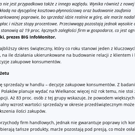
nie jest przypadkowa także z innego względu. Wynika również z nowej
sk kładą na dyscyplinę kosztowo-płynnościową oraz budowanie zaufania
arkowanej poprawie, bo sprzedaż idzie realnie w górę, ale marże nadal
st płac i niższe stopy procentowe. Przeciwwagą pozostają jednak wysokie 
ie stanowią aż 19 proc. łącznych zaległości firm w gospodarce, co jest 
i, prezes BIG InfoMonitor.
jbliższy okres świąteczny, który co roku stanowi jeden z kluczowy
 na ile działania ukierunkowane na budowanie relacji z klientem i 
decyzje zakupowe konsumentów.
żetu
kę sprzedaży w handlu – decyzje zakupowe konsumentów. Z badani
 Polaków planuje wydać na Wielkanoc więcej niż rok temu, nie stoi
cji. Aż 83 proc. osób z tej grupy wskazuje, że powodem większych
alny wzrost wartości sprzedaży w okresie przedświątecznym może
ększenia ilości zakupów.
rzychody firm handlowych, jednak nie gwarantuje poprawy ich kon
bierają tańsze produkty, marże pozostają pod presją, co może osła