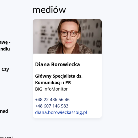
mediów
awę -
andlu
Diana Borowiecka
. Czy
Główny Specjalista ds.
Komunikacji i PR
BIG InfoMonitor
+48 22 486 56 46
+48 607 146 583
onad
diana.borowiecka@big.pl