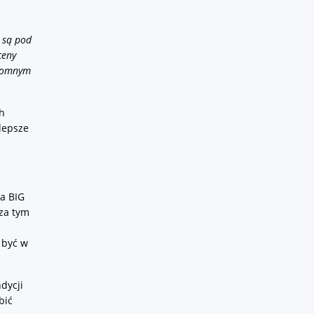
 są pod
ceny
ogromnym
ch
lepsze
a BIG
 za tym
 być w
dycji
bić