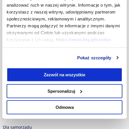
Jak działamy
analizować ruch w naszej witrynie. Informacje o tym, jak
Władze i akcjonariusze
korzystasz z naszej witryny, udostępniamy partnerom
społecznościowym, reklamowym i analitycznym.
Praca w BIG InfoMonitor
Partnerzy mogą połączyć te informacje z innymi danymi
Dla prasy
otrzymanymi od Ciebie lub uzyskanymi podczas
korzystania z ich usług.
https://www.big.pl/cookie-
Mapa strony
policy
Centrum prasowe
Pokaż szczegóły
Dokumenty
Baza dokumentów
Zezwól na wszystkie
Polityka w sprawie Cookies
Spersonalizuj
RODO
Oferta
Odmowa
Dla firm
Dla samorządu