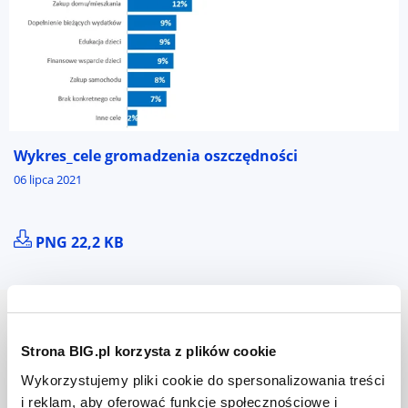
Wykres_cele gromadzenia oszczędności
06 lipca 2021
POBIERZ PLIK WYKRES_CELE GROMADZENIA OSZCZ
PNG 22,2 KB
BIG InfoMonitor S.A.
Strona BIG.pl korzysta z plików cookie
O nas
Wykorzystujemy pliki cookie do spersonalizowania treści
i reklam, aby oferować funkcje społecznościowe i