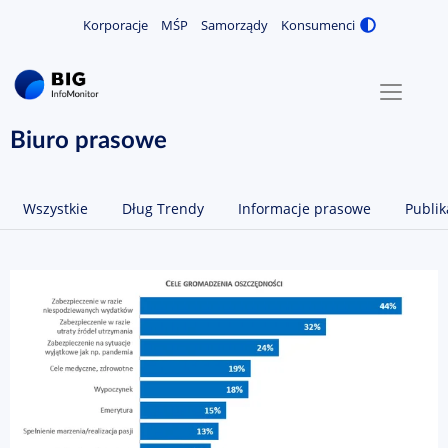
Korporacje
MŚP
Samorządy
Konsumenci
Zmiana
MENU
O NAS
Biuro prasowe
KONTAKT
Wszystkie
Dług Trendy
Informacje prasowe
Publik
ZALOGUJ / ZAREJESTRUJ