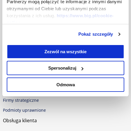
Centrum prasowe
Partnerzy mogą połączyć te informacje z innymi danymi
otrzymanymi od Ciebie lub uzyskanymi podczas
Dokumenty
korzystania z ich usług.
https://www.big.pl/cookie-
policy
Baza dokumentów
Pokaż szczegóły
Polityka w sprawie Cookies
RODO
Zezwól na wszystkie
Oferta
Spersonalizuj
Dla firm
Dla samorządu
Odmowa
Dla konsumentów
Firmy strategiczne
Podmioty uprawnione
Obsługa klienta