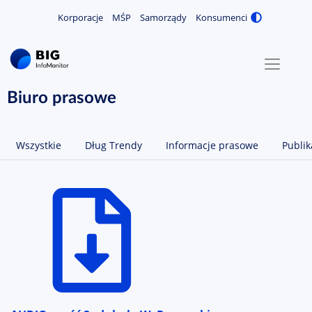
Korporacje
MŚP
Samorządy
Konsumenci
Zmiana
MENU
O NAS
Biuro prasowe
KONTAKT
Wszystkie
Dług Trendy
Informacje prasowe
Publik
ZALOGUJ / ZAREJESTRUJ