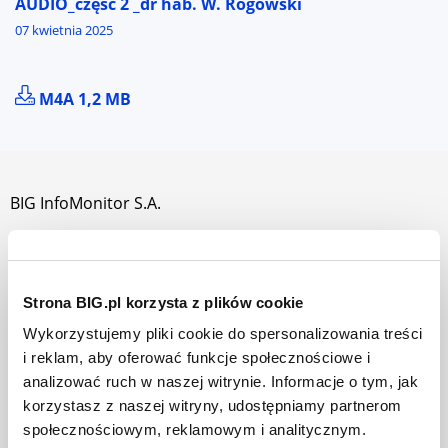
AUDIO_część 2 _dr hab. W. Rogowski
07 kwietnia 2025
POBIERZ PLIK AUDIO_CZĘŚĆ 2 _DR HAB. W. ROGOWS
M4A 1,2 MB
BIG InfoMonitor S.A.
O nas
Jak działamy
Strona BIG.pl korzysta z plików cookie
Władze i akcjonariusze
Wykorzystujemy pliki cookie do spersonalizowania treści
Praca w BIG InfoMonitor
i reklam, aby oferować funkcje społecznościowe i
analizować ruch w naszej witrynie. Informacje o tym, jak
Dla prasy
korzystasz z naszej witryny, udostępniamy partnerom
Mapa strony
społecznościowym, reklamowym i analitycznym.