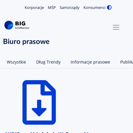
Korporacje
MŚP
Samorządy
Konsumenci
Zmiana
MENU
O NAS
Biuro prasowe
KONTAKT
Wszystkie
Dług Trendy
Informacje prasowe
Publik
ZALOGUJ / ZAREJESTRUJ