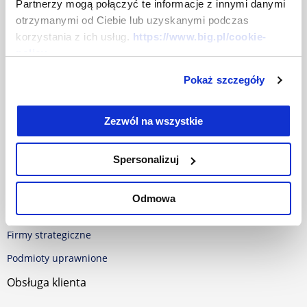
Centrum prasowe
Partnerzy mogą połączyć te informacje z innymi danymi
otrzymanymi od Ciebie lub uzyskanymi podczas
Dokumenty
korzystania z ich usług.
https://www.big.pl/cookie-
policy
Baza dokumentów
Pokaż szczegóły
Polityka w sprawie Cookies
RODO
Zezwól na wszystkie
Oferta
Spersonalizuj
Dla firm
Dla samorządu
Odmowa
Dla konsumentów
Firmy strategiczne
Podmioty uprawnione
Obsługa klienta