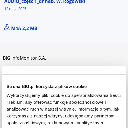
AUDIO_część 1_dr hab. W. Rogowski
12 maja 2025
POBIERZ PLIK AUDIO_CZĘŚĆ 1_DR HAB. W. ROGOWS
M4A 2,2 MB
BIG InfoMonitor S.A.
O nas
Jak działamy
Strona BIG.pl korzysta z plików cookie
Władze i akcjonariusze
Wykorzystujemy pliki cookie do spersonalizowania treści
Praca w BIG InfoMonitor
i reklam, aby oferować funkcje społecznościowe i
analizować ruch w naszej witrynie. Informacje o tym, jak
Dla prasy
korzystasz z naszej witryny, udostępniamy partnerom
Mapa strony
społecznościowym, reklamowym i analitycznym.