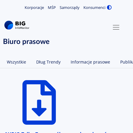
Korporacje
MŚP
Samorządy
Konsumenci
Zmiana
MENU
O NAS
Biuro prasowe
KONTAKT
Wszystkie
Dług Trendy
Informacje prasowe
Publik
ZALOGUJ / ZAREJESTRUJ