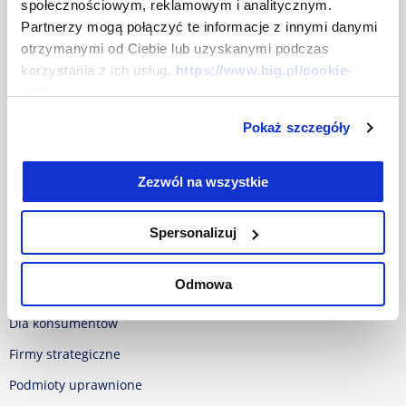
społecznościowym, reklamowym i analitycznym.
Mapa strony
Partnerzy mogą połączyć te informacje z innymi danymi
Centrum prasowe
otrzymanymi od Ciebie lub uzyskanymi podczas
korzystania z ich usług.
https://www.big.pl/cookie-
Dokumenty
policy
Baza dokumentów
Pokaż szczegóły
Polityka w sprawie Cookies
Zezwól na wszystkie
RODO
Oferta
Spersonalizuj
Dla firm
Odmowa
Dla samorządu
Dla konsumentów
Firmy strategiczne
Podmioty uprawnione