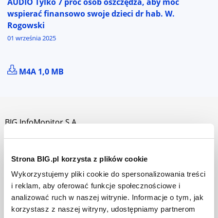
AUDIO Tylko 7 proc osób oszczędza, aby móc
wspierać finansowo swoje dzieci dr hab. W.
Rogowski
01 września 2025
POBIERZ PLIK AUDIO TYLKO 7 PROC OSÓB OSZCZĘD
M4A 1,0 MB
BIG InfoMonitor S.A.
O nas
Strona BIG.pl korzysta z plików cookie
Jak działamy
Wykorzystujemy pliki cookie do spersonalizowania treści
Władze i akcjonariusze
i reklam, aby oferować funkcje społecznościowe i
Praca w BIG InfoMonitor
analizować ruch w naszej witrynie. Informacje o tym, jak
korzystasz z naszej witryny, udostępniamy partnerom
Dla prasy