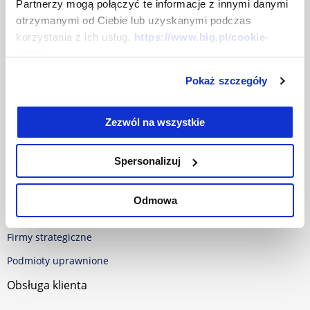
Centrum prasowe
Partnerzy mogą połączyć te informacje z innymi danymi
otrzymanymi od Ciebie lub uzyskanymi podczas
Dokumenty
korzystania z ich usług.
https://www.big.pl/cookie-
policy
Baza dokumentów
Pokaż szczegóły
Polityka w sprawie Cookies
RODO
Zezwól na wszystkie
Oferta
Spersonalizuj
Dla firm
Dla samorządu
Odmowa
Dla konsumentów
Firmy strategiczne
Podmioty uprawnione
Obsługa klienta