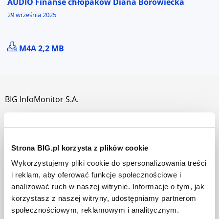
AUDIO Finanse chłopaków Diana Borowiecka
29 września 2025
POBIERZ PLIK AUDIO FINANSE CHŁOPAKÓW DIANA
M4A 2,2 MB
BIG InfoMonitor S.A.
O nas
Jak działamy
Strona BIG.pl korzysta z plików cookie
Władze i akcjonariusze
Wykorzystujemy pliki cookie do spersonalizowania treści
Praca w BIG InfoMonitor
i reklam, aby oferować funkcje społecznościowe i
analizować ruch w naszej witrynie. Informacje o tym, jak
Dla prasy
korzystasz z naszej witryny, udostępniamy partnerom
Mapa strony
społecznościowym, reklamowym i analitycznym.