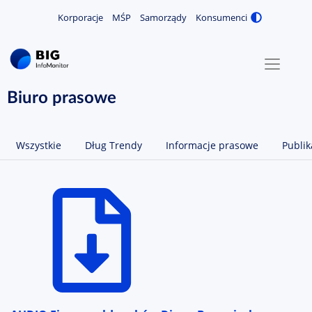
Korporacje
MŚP
Samorządy
Konsumenci
Zmiana
MENU
O NAS
Biuro prasowe
KONTAKT
Wszystkie
Dług Trendy
Informacje prasowe
Publik
ZALOGUJ / ZAREJESTRUJ