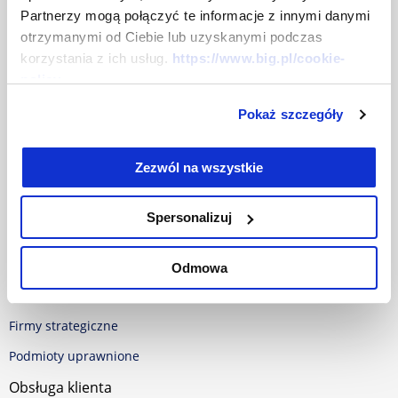
Partnerzy mogą połączyć te informacje z innymi danymi
Centrum prasowe
otrzymanymi od Ciebie lub uzyskanymi podczas
Dokumenty
korzystania z ich usług.
https://www.big.pl/cookie-
policy
Baza dokumentów
Pokaż szczegóły
Polityka w sprawie Cookies
RODO
Zezwól na wszystkie
Oferta
Spersonalizuj
Dla firm
Dla samorządu
Odmowa
Dla konsumentów
Firmy strategiczne
Podmioty uprawnione
Obsługa klienta