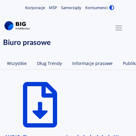
Korporacje
MŚP
Samorządy
Konsumenci
Zmiana
MENU
O NAS
Biuro prasowe
KONTAKT
Wszystkie
Dług Trendy
Informacje prasowe
Publik
ZALOGUJ / ZAREJESTRUJ