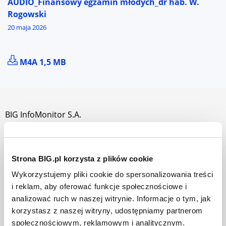
AUDIO_Finansowy egzamin młodych_dr hab. W.
Rogowski
20 maja 2026
POBIERZ PLIK AUDIO_FINANSOWY EGZAMIN MŁODY
M4A 1,5 MB
BIG InfoMonitor S.A.
O nas
Jak działamy
Strona BIG.pl korzysta z plików cookie
Władze i akcjonariusze
Wykorzystujemy pliki cookie do spersonalizowania treści
i reklam, aby oferować funkcje społecznościowe i
Praca w BIG InfoMonitor
analizować ruch w naszej witrynie. Informacje o tym, jak
Dla prasy
korzystasz z naszej witryny, udostępniamy partnerom
społecznościowym, reklamowym i analitycznym.
Mapa strony