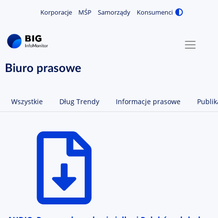
Korporacje
MŚP
Samorządy
Konsumenci
Zmiana
MENU
O NAS
Biuro prasowe
KONTAKT
Wszystkie
Dług Trendy
Informacje prasowe
Publik
ZALOGUJ / ZAREJESTRUJ