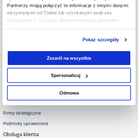
Partnerzy mogą połączyć te informacje z innymi danymi
Centrum prasowe
otrzymanymi od Ciebie lub uzyskanymi podczas
Dokumenty
korzystania z ich usług.
https://www.big.pl/cookie-
policy
Baza dokumentów
Pokaż szczegóły
Polityka w sprawie Cookies
RODO
Zezwól na wszystkie
Oferta
Spersonalizuj
Dla firm
Dla samorządu
Odmowa
Dla konsumentów
Firmy strategiczne
Podmioty uprawnione
Obsługa klienta