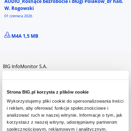
AUDIO_Rosnące bezrobocie i długi Polaków_dr hab.
W. Rogowski
01 czerwca 2026
POBIERZ PLIK AUDIO_ROSNĄCE BEZROBOCIE I DŁU
M4A 1,5 MB
BIG InfoMonitor S.A.
O nas
Jak działamy
Strona BIG.pl korzysta z plików cookie
Władze i akcjonariusze
Wykorzystujemy pliki cookie do spersonalizowania treści
i reklam, aby oferować funkcje społecznościowe i
Praca w BIG InfoMonitor
analizować ruch w naszej witrynie. Informacje o tym, jak
Dla prasy
korzystasz z naszej witryny, udostępniamy partnerom
społecznościowym, reklamowym i analitycznym.
Mapa strony