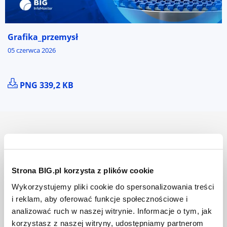
Grafika_przemysł
05 czerwca 2026
POBIERZ PLIK GRAFIKA_PRZEMYSŁ
PNG 339,2 KB
BIG InfoMonitor S.A.
O nas
Strona BIG.pl korzysta z plików cookie
Jak działamy
Wykorzystujemy pliki cookie do spersonalizowania treści
Władze i akcjonariusze
i reklam, aby oferować funkcje społecznościowe i
analizować ruch w naszej witrynie. Informacje o tym, jak
Praca w BIG InfoMonitor
korzystasz z naszej witryny, udostępniamy partnerom