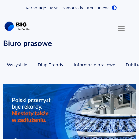
Korporacje
MŚP
Samorządy
Konsumenci
Zmiana
MENU
O NAS
Biuro prasowe
KONTAKT
Wszystkie
Dług Trendy
Informacje prasowe
Publik
ZALOGUJ / ZAREJESTRUJ