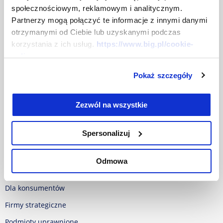
Dla prasy
społecznościowym, reklamowym i analitycznym.
Partnerzy mogą połączyć te informacje z innymi danymi
Mapa strony
otrzymanymi od Ciebie lub uzyskanymi podczas
Centrum prasowe
korzystania z ich usług.
https://www.big.pl/cookie-
Dokumenty
policy
Pokaż szczegóły
Baza dokumentów
Polityka w sprawie Cookies
Zezwól na wszystkie
RODO
Oferta
Spersonalizuj
Dla firm
Odmowa
Dla samorządu
Dla konsumentów
Firmy strategiczne
Podmioty uprawnione