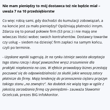
Nie mam pieniędzy to mój dostawca też nie będzie miał –
uważa 7 na 10 przedsiębiorstw
Co więc robią sami, gdy dochodzi do kumulacji zobowiązań, a
na koncie jest za mało pieniędzy? Opóźniają płatności innym.
Zdarza się to ponad połowie firm (53 proc.) i nie mają one
wówczas litości wobec swoich kontrahentów. Dostawcy towarów
czy usług – siedem na dziesięć firm zapłaci na samym końcu,
czyli po terminie.
- Uzyskane wyniki sugerują, że na rynku istnieje swoista akceptacja
tego stanu rzeczy i dosyć powszechne wręcz zrozumienie dla
praktyki niepłacenia na czas. W efekcie prowadzący biznes przestają
poczuwać się do odpowiedzialności za skutki jakie wnoszą zatory
płatnicze do firmy. Mają tendencję do przenoszenia ciężaru przyczyn
takiego stanu „na zewnątrz”. Na dodatek nie wiążą tego w ogóle z
jakością zarzadzania firmą czy pieniędzmi
– zauważa Sławomir
Grzelczak, prezes BIG InfoMonitor.