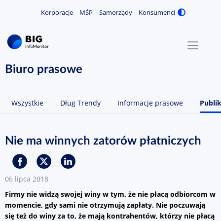
Korporacje
MŚP
Samorządy
Konsumenci
Zmiana
MENU
O NAS
Biuro prasowe
KONTAKT
Wszystkie
Dług Trendy
Informacje prasowe
Publik
ZALOGUJ / ZAREJESTRUJ
Nie ma winnych zatorów płatniczych
06 lipca 2018
Firmy nie widzą swojej winy w tym, że nie płacą odbiorcom w
momencie, gdy sami nie otrzymują zapłaty. Nie poczuwają
się też do winy za to, że mają kontrahentów, którzy nie płacą