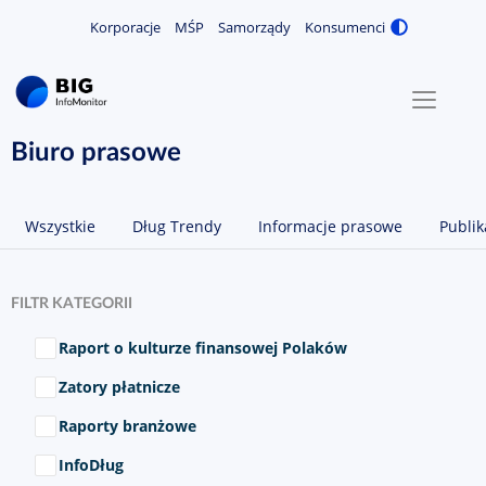
Korporacje
MŚP
Samorządy
Konsumenci
Zmiana
MENU
O NAS
Biuro prasowe
KONTAKT
Wszystkie
Dług Trendy
Informacje prasowe
Publik
ZALOGUJ / ZAREJESTRUJ
FILTR KATEGORII
Wybierz kategorie
Raport o kulturze finansowej Polaków
Zatory płatnicze
Raporty branżowe
InfoDług