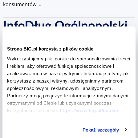
konsumentów. ...
InfoDług Ogólnopolski
raport o zaległym
Strona BIG.pl korzysta z plików cookie
zadłużeniu i klientach
Wykorzystujemy pliki cookie do spersonalizowania treści
i reklam, aby oferować funkcje społecznościowe i
analizować ruch w naszej witrynie. Informacje o tym, jak
podwyższonego ryzyka
korzystasz z naszej witryny, udostępniamy partnerom
społecznościowym, reklamowym i analitycznym.
- LUTY 2013 - 22.
Partnerzy mogą połączyć te informacje z innymi danymi
otrzymanymi od Ciebie lub uzyskanymi podczas
edycja
korzystania z ich usług.
https://www.big.pl/cookie-
policy
26 lutego 2013
# InfoDług
Pokaż szczegóły