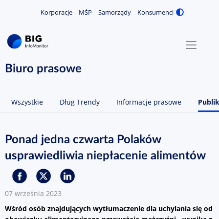
Korporacje
MŚP
Samorządy
Konsumenci
Zmiana
MENU
O NAS
Biuro prasowe
KONTAKT
Wszystkie
Dług Trendy
Informacje prasowe
Publik
ZALOGUJ / ZAREJESTRUJ
Ponad jedna czwarta Polaków
usprawiedliwia niepłacenie alimentów
07 września 2023
Wśród osób znajdujących wytłumaczenie dla uchylania się od