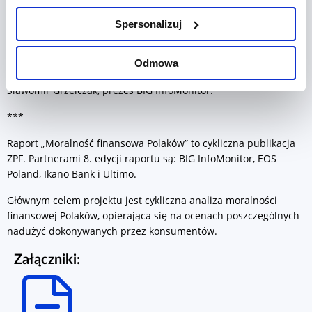
na rzecz swego potomstwa. Nie jest niczym zaskakującym, że
Spersonalizuj
na zjawisku niealimentacji najbardziej cierpią dzieci, które nie
są winne takiego stanu rzeczy. Według statystyk Krajowej Rady
Komorniczej blisko milion z nich nie otrzymuje od swoich
Odmowa
rodziców alimentów, mimo sądowego orzeczenia - podkreśla
Sławomir Grzelczak, prezes BIG InfoMonitor.
***
Raport „Moralność finansowa Polaków” to cykliczna publikacja
ZPF. Partnerami 8. edycji raportu są: BIG InfoMonitor, EOS
Poland, Ikano Bank i Ultimo.
Głównym celem projektu jest cykliczna analiza moralności
finansowej Polaków, opierająca się na ocenach poszczególnych
nadużyć dokonywanych przez konsumentów.
Załączniki: