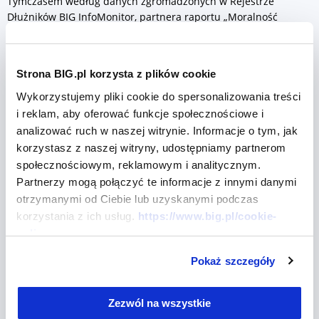
Tymczasem według danych zgromadzonych w Rejestrze
Dłużników BIG InfoMonitor, partnera raportu „Moralność
finansowa Polaków 2023”, zadłużenie alimentacyjne wobec
Funduszu Alimentacyjnego (finansowanego przez Skarb
Państwa) przekroczyło na koniec lipca 2023 r. kwotę 14,7 mld zł
Strona BIG.pl korzysta z plików cookie
– ta kwota w ciągu 12 miesięcy zwiększyła się o 3 mld zł.
Wykorzystujemy pliki cookie do spersonalizowania treści
Z kolei liczba dłużników alimentacyjnych, na których spoczywa
i reklam, aby oferować funkcje społecznościowe i
ta kwota, przekracza 292 tys. W ciągu 12 miesięcy przybyło ich
analizować ruch w naszej witrynie. Informacje o tym, jak
ponad 25 tys. Średnia zaległość alimentacyjna na osobę wynosi
korzystasz z naszej witryny, udostępniamy partnerom
więc
społecznościowym, reklamowym i analitycznym.
ponad 50 tys. zł.
Partnerzy mogą połączyć te informacje z innymi danymi
Jak wynika z danych BIG InfoMonitor, mężczyźni stanowią 94
otrzymanymi od Ciebie lub uzyskanymi podczas
proc. dłużników alimentacyjnych. Rekordzistą jest 46-letni
korzystania z ich usług.
https://www.big.pl/cookie-
mieszkaniec Wielkopolski, który jest winien swoim dzieciom 912
policy
tys. zł.
Pokaż szczegóły
- Niepłacenie alimentów to jedno z najczęściej krytykowanych
zjawisk w Polsce i problem budzący wiele negatywnych emocji.
Niestety coraz większe grono rodziców, mimo prawnego
Zezwól na wszystkie
obowiązku, rezygnuje z opłacania świadczenia alimentacyjnego